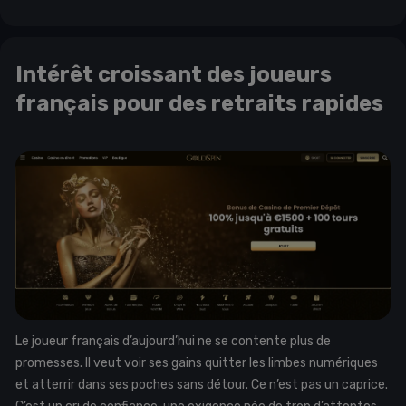
Intérêt croissant des joueurs
français pour des retraits rapides
Le joueur français d’aujourd’hui ne se contente plus de
promesses. Il veut voir ses gains quitter les limbes numériques
et atterrir dans ses poches sans détour. Ce n’est pas un caprice.