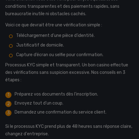
conditions transparentes et des paiements rapides, sans
bureaucratie inutile ni obstacles cachés.
Voici ce que devrait être une vérification simple :
Téléchargement d’une pièce d’identité.
Justificatif de domicile.
Capture d’écran ou selfie pour confirmation.
Processus KYC simple et transparent. Un bon casino effectue
des vérifications sans suspicion excessive. Nos conseils en 3
étapes :
Préparez vos documents dès l’inscription.
Envoyez tout d’un coup.
Demandez une confirmation du service client.
Si le processus KYC prend plus de 48 heures sans réponse claire,
changez d'entreprise.