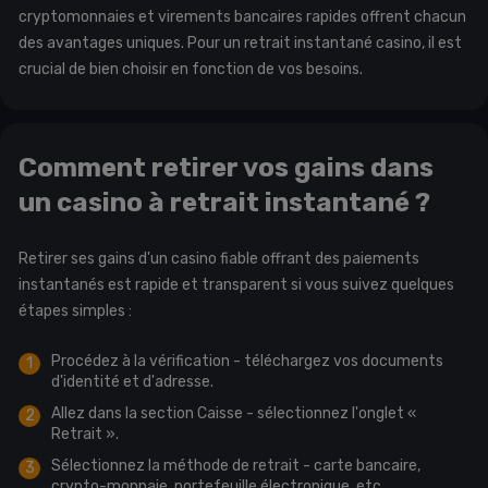
cryptomonnaies et virements bancaires rapides offrent chacun
des avantages uniques. Pour un retrait instantané casino, il est
crucial de bien choisir en fonction de vos besoins.
Comment retirer vos gains dans
un casino à retrait instantané ?
Retirer ses gains d'un casino fiable offrant des paiements
instantanés est rapide et transparent si vous suivez quelques
étapes simples :
Procédez à la vérification - téléchargez vos documents
d'identité et d'adresse.
Allez dans la section Caisse - sélectionnez l'onglet «
Retrait ».
Sélectionnez la méthode de retrait - carte bancaire,
crypto-monnaie, portefeuille électronique, etc.