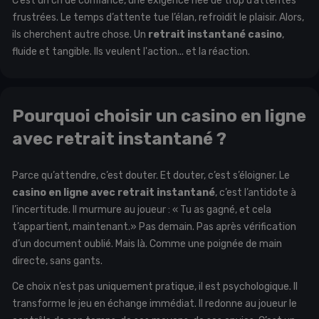
C’est un cri de confiance, une exigence née de trop d’attentes
frustrées. Le temps d’attente tue l’élan, refroidit le plaisir. Alors,
ils cherchent autre chose. Un
retrait instantané casino
,
fluide et tangible. Ils veulent l'action... et la réaction.
Pourquoi choisir un casino en ligne
avec retrait instantané ?
Parce qu’attendre, c’est douter. Et douter, c’est s’éloigner. Le
casino en ligne avec retrait instantané
, c’est l’antidote à
l’incertitude. Il murmure au joueur : « Tu as gagné, et cela
t’appartient, maintenant.» Pas demain. Pas après vérification
d’un document oublié. Mais là. Comme une poignée de main
directe, sans gants.
Ce choix n’est pas uniquement pratique, il est psychologique. Il
transforme le jeu en échange immédiat. Il redonne au joueur le