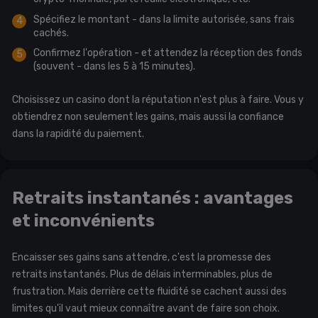
Spécifiez le montant - dans la limite autorisée, sans frais
cachés.
Confirmez l'opération - et attendez la réception des fonds
(souvent - dans les 5 à 15 minutes).
Choisissez un casino dont la réputation n'est plus à faire. Vous y
obtiendrez non seulement les gains, mais aussi la confiance
dans la rapidité du paiement.
Retraits instantanés : avantages
et inconvénients
Encaisser ses gains sans attendre, c'est la promesse des
retraits instantanés. Plus de délais interminables, plus de
frustration. Mais derrière cette fluidité se cachent aussi des
limites qu'il vaut mieux connaître avant de faire son choix.