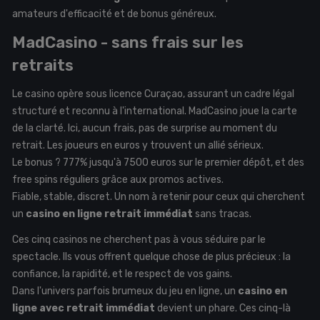
amateurs d'efficacité et de bonus généreux.
MadCasino - sans frais sur les
retraits
Le casino opère sous licence Curaçao, assurant un cadre légal
structuré et reconnu à l'international. MadCasino joue la carte
de la clarté. Ici, aucun frais, pas de surprise au moment du
retrait. Les joueurs en euros y trouvent un allié sérieux.
Le bonus ? 777% jusqu'à 7500 euros sur le premier dépôt, et des
free spins réguliers grâce aux promos actives.
Fiable, stable, discret. Un nom à retenir pour ceux qui cherchent
un
casino en ligne retrait immédiat
sans tracas.
Ces cinq casinos ne cherchent pas à vous séduire par le
spectacle. Ils vous offrent quelque chose de plus précieux : la
confiance, la rapidité, et le respect de vos gains.
Dans l'univers parfois brumeux du jeu en ligne, un
casino en
ligne avec retrait immédiat
devient un phare. Ces cinq-là