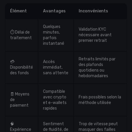
Élément
Avantages
Inconvénients
Quelques
Validation KYC
⏱️ Délai de
minutes,
nécessaire avant
traitement
parfois
premier retrait
instantané
Retraits limités par
💳
Accès
des plafonds
Disponibilité
immédiat,
quotidiens ou
des fonds
sans attente
hebdomadaires
Compatible
🧾 Moyens
avec crypto
Frais possibles selon la
de
et e-wallets
méthode utilisée
paiement
rapides
🧠
Sentiment
Trop de vitesse peut
Expérience
de fluidité, de
masquer des failles