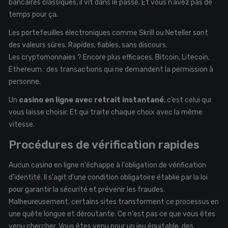
bancaires classiques, il vit dans le passé. Et vous n’avez pas de
temps pour ça.
Les portefeuilles électroniques comme Skrill ou Neteller sont
des valeurs sûres. Rapides, fiables, sans discours.
Les cryptomonnaies ? Encore plus efficaces. Bitcoin, Litecoin,
Ethereum : des transactions qui ne demandent la permission à
personne.
Un
casino en ligne avec retrait instantané
, c’est celui qui
vous laisse choisir. Et qui traite chaque choix avec la même
vitesse.
Procédures de vérification rapides
Aucun casino en ligne n'échappe à l'obligation de vérification
d'identité. Il s'agit d'une condition obligatoire établie par la loi
pour garantir la sécurité et prévenir les fraudes.
Malheureusement, certains sites transforment ce processus en
une quête longue et déroutante. Ce n'est pas ce que vous êtes
venu chercher. Vous êtes venu pour un jeu équitable, des