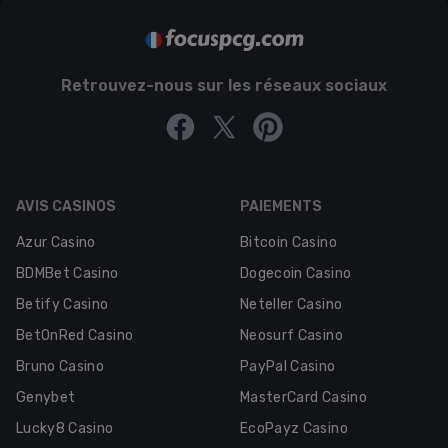
Retrouvez-nous sur les réseaux sociaux
AVIS CASINOS
PAIEMENTS
Azur Casino
Bitcoin Casino
BDMBet Casino
Dogecoin Casino
Betify Casino
Neteller Casino
BetOnRed Casino
Neosurf Casino
Bruno Casino
PayPal Casino
Genybet
MasterCard Casino
Lucky8 Casino
EcoPayz Casino