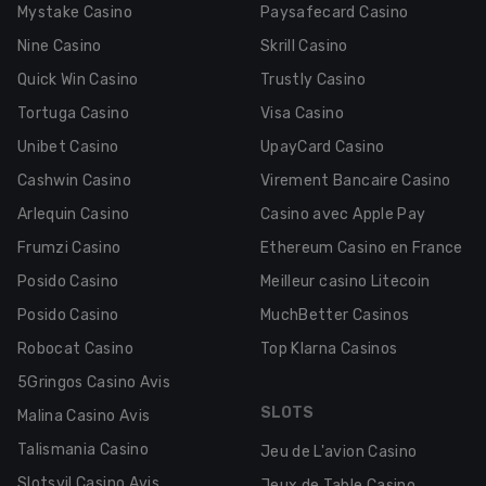
Mystake Casino
Paysafecard Casino
Nine Casino
Skrill Casino
Quick Win Casino
Trustly Casino
Tortuga Casino
Visa Casino
Unibet Casino
UpayCard Casino
Cashwin Casino
Virement Bancaire Casino
Arlequin Casino
Casino avec Apple Pay
Frumzi Casino
Ethereum Casino en France
Posido Casino
Meilleur casino Litecoin
Posido Casino
MuchBetter Casinos
Robocat Casino
Top Klarna Casinos
5Gringos Casino Avis
SLOTS
Malina Casino Avis
Talismania Casino
Jeu de L'avion Casino
Slotsvil Casino Avis
Jeux de Table Casino