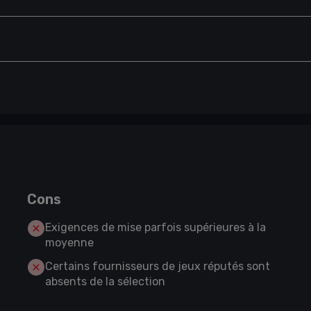
Cons
Exigences de mise parfois supérieures à la
moyenne
Certains fournisseurs de jeux réputés sont
absents de la sélection