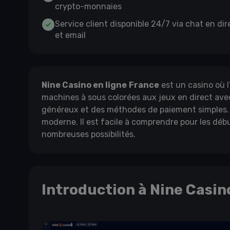
crypto-monnaies
Service client disponible 24/7 via chat en dir
et email
Nine Casino en ligne
France
est un casino où l’
machines à sous colorées aux jeux en direct avec
généreux et des méthodes de paiement simples. Le
moderne. Il est facile à comprendre pour les déb
nombreuses possibilités.
Introduction à Nine Casin