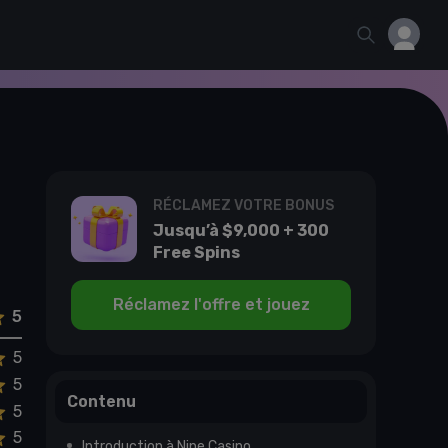
te
messages.paging
Toggle sea
ur Nine Casino
Version mobile et application Nine Casino
Service d
RÉCLAMEZ VOTRE BONUS
Jusqu’à $9,000 + 300
Free Spins
Réclamez l'offre et jouez
5
5
5
Contenu
5
5
Introduction à Nine Casino