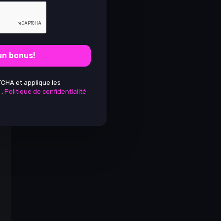
un bonus!
TCHA et applique les
 :
Politique de confidentialité