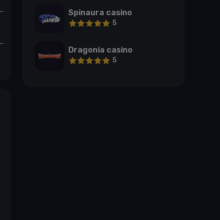
Spinaura casino
5
Dragonia casino
5