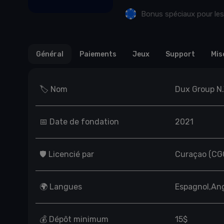
Bonus spéciaux pour les
Général
Paiements
Jeux
Support
Mis
🏷️ Nom
Dux Group N.
📅 Date de fondation
2021
🛡️ Licencié par
Curaçao (CG
🌍 Langues
Espagnol
Ang
💰 Dépôt minimum
15$