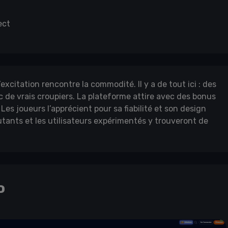
ect
excitation rencontre la commodité. Il y a de tout ici : des
 de vrais croupiers. La plateforme attire avec des bonus
s joueurs l’apprécient pour sa fiabilité et son design
utants et les utilisateurs expérimentés y trouveront de
o