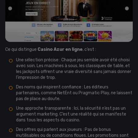
Ce qui distingue
Casino Azur en ligne
, c’est :
Une sélection précise : Chaque jeu semble avoir été choisi
avec soin. Les machines à sous, les classiques de table, et
les jackpots offrent une vraie diversité sans jamais donner
l’impression de trop.
Des noms qui inspirent confiance : Les éditeurs
partenaires, comme NetEnt ou Pragmatic Play, ne laissent
pas de place au doute.
Une approche transparente : Ici, la sécurité n’est pas un
argument marketing. C’est une réalité qui se manifeste
dans tous les aspects du casino.
Des offres qui parlent aux joueurs : Pas de bonus
inutilisables ou de conditions floues. Les promotions sont