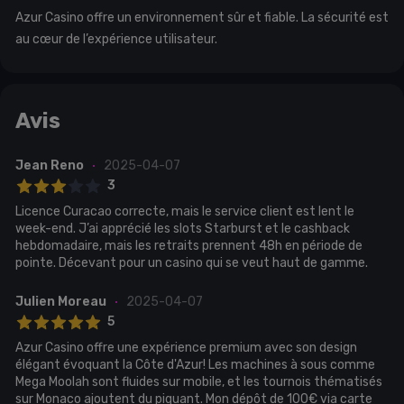
Azur Casino offre un environnement sûr et fiable. La sécurité est
au cœur de l’expérience utilisateur.
Votre note:
Name
Email
Review text
Avis
Jean Reno
2025-04-07
3
Licence Curacao correcte, mais le service client est lent le
week-end. J’ai apprécié les slots Starburst et le cashback
hebdomadaire, mais les retraits prennent 48h en période de
pointe. Décevant pour un casino qui se veut haut de gamme.
Julien Moreau
2025-04-07
5
Azur Casino offre une expérience premium avec son design
élégant évoquant la Côte d'Azur! Les machines à sous comme
Mega Moolah sont fluides sur mobile, et les tournois thématisés
sur Monaco ajoutent du piquant. Mon dépôt de 100€ via carte