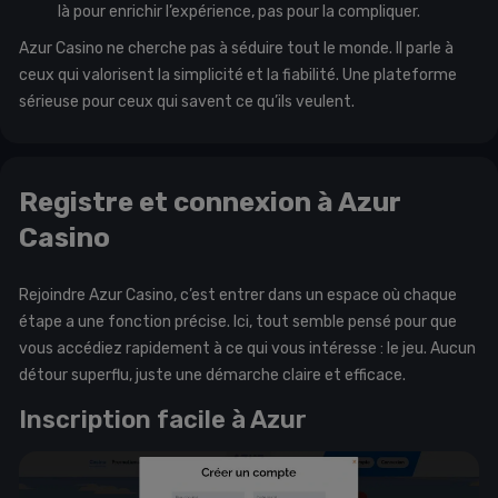
là pour enrichir l’expérience, pas pour la compliquer.
Azur Casino ne cherche pas à séduire tout le monde. Il parle à
ceux qui valorisent la simplicité et la fiabilité. Une plateforme
sérieuse pour ceux qui savent ce qu’ils veulent.
Registre et connexion à Azur
Casino
Rejoindre Azur Casino, c’est entrer dans un espace où chaque
étape a une fonction précise. Ici, tout semble pensé pour que
vous accédiez rapidement à ce qui vous intéresse : le jeu. Aucun
détour superflu, juste une démarche claire et efficace.
Inscription facile à Azur