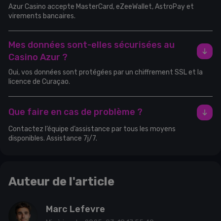
Azur Casino accepte MasterCard, eZeeWallet, AstroPay et
virements bancaires.
Mes données sont-elles sécurisées au
Casino Azur ?
Oui, vos données sont protégées par un chiffrement SSL et la
licence de Curaçao.
Que faire en cas de problème ?
Contactez l’équipe d’assistance par tous les moyens
disponibles. Assistance 7j/7.
Auteur de l'article
Marc Lefevre