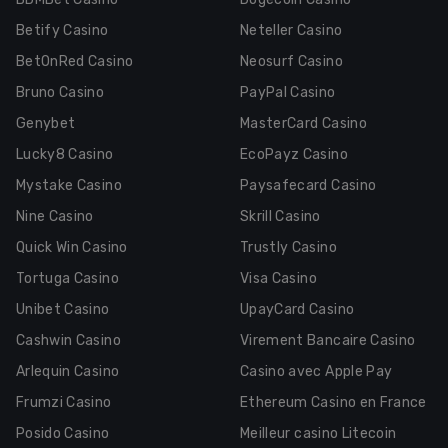
Betify Casino
Neteller Casino
BetOnRed Casino
Neosurf Casino
Bruno Casino
PayPal Casino
Genybet
MasterCard Casino
Lucky8 Casino
EcoPayz Casino
Mystake Casino
Paysafecard Casino
Nine Casino
Skrill Casino
Quick Win Casino
Trustly Casino
Tortuga Casino
Visa Casino
Unibet Casino
UpayCard Casino
Cashwin Casino
Virement Bancaire Casino
Arlequin Casino
Casino avec Apple Pay
Frumzi Casino
Ethereum Casino en France
Posido Casino
Meilleur casino Litecoin