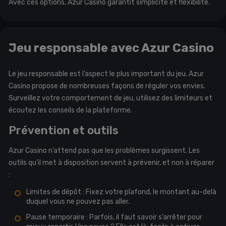
Avec ces options, Azur Casino garantit simplicité et flexibilité.
Jeu responsable avec Azur Casino
Le jeu responsable est l’aspect le plus important du jeu. Azur
Casino propose de nombreuses façons de réguler vos envies.
Surveillez votre comportement de jeu, utilisez des limiteurs et
écoutez les conseils de la plateforme.
Prévention et outils
Azur Casino n’attend pas que les problèmes surgissent. Les
outils qu’il met à disposition servent à prévenir, et non à réparer
:
Limites de dépôt : Fixez votre plafond, le montant au-delà
duquel vous ne pouvez pas aller.
Pause temporaire : Parfois, il faut savoir s’arrêter pour