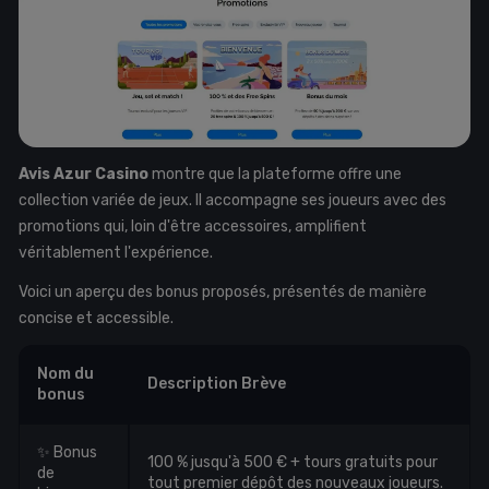
Avis Azur Casino
montre que la plateforme offre une
collection variée de jeux. Il accompagne ses joueurs avec des
promotions qui, loin d'être accessoires, amplifient
véritablement l'expérience.
Voici un aperçu des bonus proposés, présentés de manière
concise et accessible.
Nom du
Description Brève
bonus
✨ Bonus
100 % jusqu'à 500 € + tours gratuits pour
de
tout premier dépôt des nouveaux joueurs.