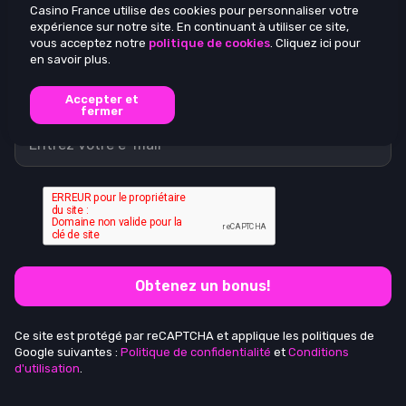
Live Casino
Casino France utilise des cookies pour personnaliser votre
expérience sur notre site. En continuant à utiliser ce site,
Argent Réel
Recevez des bonus et offres spéciales !
vous acceptez notre
politique de cookies
. Cliquez ici pour
en savoir plus.
Nouveau Casino
Retrait Immédiat
Accepter et
fermer
App Casino
Avis casinos
Bonus
RÉCLAMEZ VOTRE BONUS
Obtenez un bonus!
Paiements
Jusqu'à 500 € + 20 tours gratuits
Sitemap
Ce site est protégé par reCAPTCHA et applique les politiques de
Google suivantes :
Politique de confidentialité
et
Conditions
Réclamez l'offre et jouez
d'utilisation
.