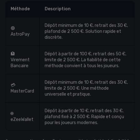
Méthode
Description
Dépôt minimum de 10 €, retrait des 30 €,
🟢
plafond de 2 500 €. Solution rapide et
AstroPay
discrète.
🏦
Dépôt à partir de 100 €, retrait des 50 €,
Virement
limite de 2 500 €. La fiabilité de cette
Bancaire
méthode convient à tous les joueurs.
Dépôt minimum de 10 €, retrait des 30 €,
💳
limite de 2 500 €. Une méthode
MasterCard
universelle et pratique.
Dépôt à partir de 10 €, retrait des 30 €,
🌐
plafond fixé à 2 500 €. Rapide et conçu
eZeeWallet
pour les joueurs modernes.