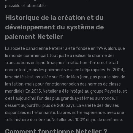
possible et abordable.
Historique de la création et du
développement du système de
paiement Neteller
La société canadienne Neteller a été fondée en 1999, alors que
le monde commençait tout juste à réaliser le charme des
transactions en ligne. Imaginez la situation : l’internet était
encore lent, mais les paiements étaient déjà rapides. En 2004,
la société s’est installée sur l’île de Man (non, pas pour le bien de
la station, mais pour fonctionner selon des normes de classe
mondiale). En 2015, Neteller a été intégré au groupe Paysafe, et
c’est aujourd’hui l’un des plus grands systèmes au monde. Il
dessert aujourd’hui plus de 200 pays. La variété des devises
disponibles est étonnante. D’après notre expérience, avec une
telle histoire derrière lui, Neteller est 100% digne de confiance.
Comment fonctionne Neteller ?