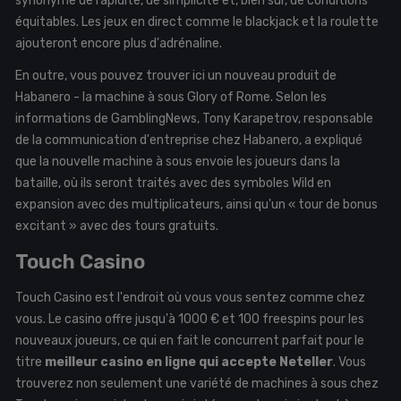
synonyme de rapidité, de simplicité et, bien sûr, de conditions
équitables. Les jeux en direct comme le blackjack et la roulette
ajouteront encore plus d'adrénaline.
En outre, vous pouvez trouver ici un nouveau produit de
Habanero - la machine à sous Glory of Rome. Selon les
informations de GamblingNews, Tony Karapetrov, responsable
de la communication d'entreprise chez Habanero, a expliqué
que la nouvelle machine à sous envoie les joueurs dans la
bataille, où ils seront traités avec des symboles Wild en
expansion avec des multiplicateurs, ainsi qu'un « tour de bonus
excitant » avec des tours gratuits.
Touch Casino
Touch Casino est l'endroit où vous vous sentez comme chez
vous. Le casino offre jusqu'à 1000 € et 100 freespins pour les
nouveaux joueurs, ce qui en fait le concurrent parfait pour le
titre
meilleur casino en ligne qui accepte Neteller
. Vous
trouverez non seulement une variété de machines à sous chez