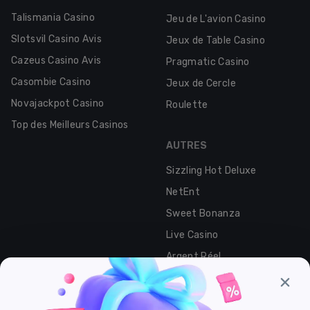
Talismania Casino
Jeu de L'avion Casino
Slotsvil Casino Avis
Jeux de Table Casino
Cazeus Casino Avis
Pragmatic Casino
Casombie Casino
Jeux de Cercle
Novajackpot Casino
Roulette
Top des Meilleurs Casinos
AUTRES
Sizzling Hot Deluxe
NetEnt
Sweet Bonanza
Live Casino
Argent Réel
messages.modal_popup_name_title
messages.modal_popup_email_title
Nouveau Casino
Retrait Immédiat