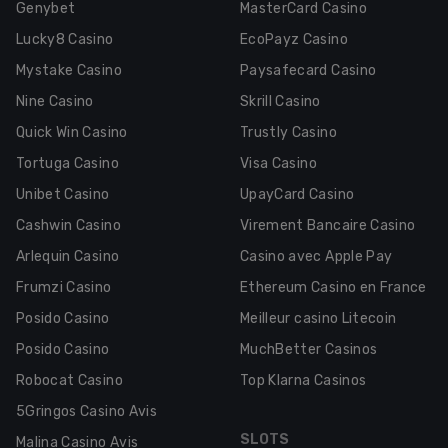
Genybet
MasterCard Casino
Lucky8 Casino
EcoPayz Casino
Mystake Casino
Paysafecard Casino
Nine Casino
Skrill Casino
Quick Win Casino
Trustly Casino
Tortuga Casino
Visa Casino
Unibet Casino
UpayCard Casino
Cashwin Casino
Virement Bancaire Casino
Arlequin Casino
Casino avec Apple Pay
Frumzi Casino
Ethereum Casino en France
Posido Casino
Meilleur casino Litecoin
Posido Casino
MuchBetter Casinos
Robocat Casino
Top Klarna Casinos
5Gringos Casino Avis
SLOTS
Malina Casino Avis