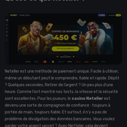
Neteller est une méthode de paiement unique. Facile à utiliser,
même un débutant peut le comprendre, fiable et rapide. Dépôt
? Quelques secondes. Retirer de l’argent ? Un peu plus d’une
heure. Comme l’ont montré nos tests, la vitesse et la sécurité
sont excellentes. Pour les joueurs, le
casino Neteller
est
devenu une sorte de compagnon de confiance : toujours à
portée de main, toujours fiable. Et surtout, il n’y a pas de
problème de divulgation des données bancaires. Vous voulez
garder votre argent secret ? Avec Netteler, cela devient