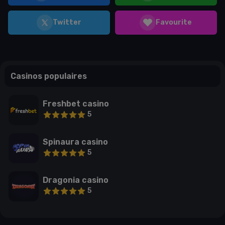
Twitter
Favourite
Casinos populaires
Freshbet casino
5
Spinaura casino
5
Dragonia casino
5