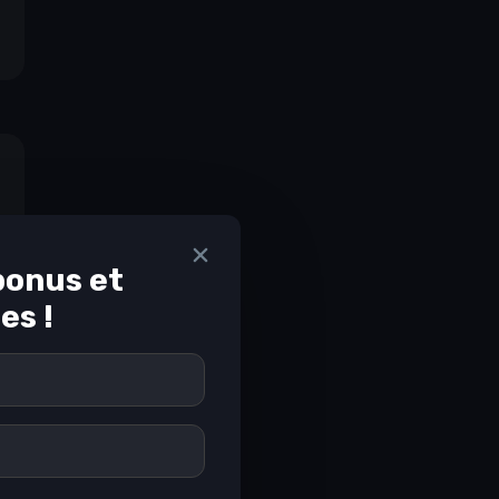
name_title
email_title
bonus et
es !