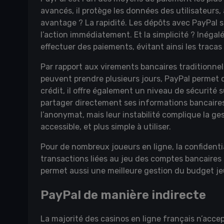
avancés, il protège les données des utilisateurs,
avantage ? La rapidité. Les dépôts avec PayPal 
l’action immédiatement. Et la simplicité ? Inégal
effectuer des paiements, évitant ainsi les trac
Par rapport aux virements bancaires traditionnels
peuvent prendre plusieurs jours, PayPal permet 
crédit, il offre également un niveau de sécurité 
partager directement ses informations bancair
l’anonymat, mais leur instabilité complique la ges
accessible, et plus simple à utiliser.
Pour de nombreux joueurs en ligne, la confidentia
transactions liées au jeu des comptes bancaires 
permet aussi une meilleure gestion du budget j
PayPal de manière indirecte
La majorité des casinos en ligne français n’acce