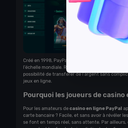
Créé en 1998, PayPal s’est imposé comme l’un de
l’échelle mondiale. Rapide, fiable, il garantit la p
possibilité de transférer de l’argent sans compl
jeux en ligne.
Pourquoi les joueurs de casino 
Pour les amateurs de
casino en ligne PayPal
ap
carte bancaire ? Facile, et sans avoir à révéler 
se font en temps réel, sans attente. Par ailleur