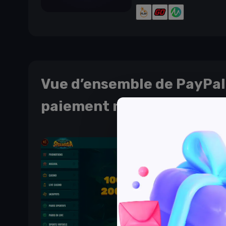
Vue d’ensemble de PayPal
paiement numérique