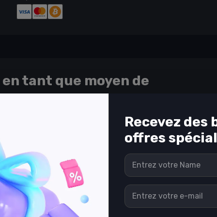
 en tant que moyen de
messages.modal_popup_
messages.modal_popup_
Recevez des 
offres spécial