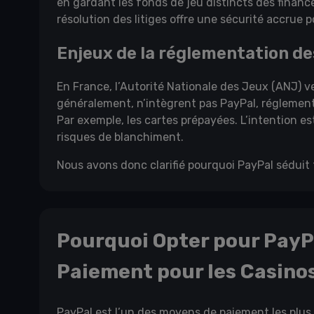
en gardant les fonds de jeu distincts des finan
résolution des litiges offre une sécurité accrue p
Enjeux de la réglementation de
En France, l’Autorité Nationale des Jeux (ANJ) vei
généralement, n’intègrent pas PayPal, réglementa
Par exemple, les cartes prépayées. L’intention est
risques de blanchiment.
Nous avons donc clarifié pourquoi PayPal séduit t
Pourquoi Opter pour Pay
Paiement pour les Casinos
PayPal est l’un des moyens de paiement les plus 