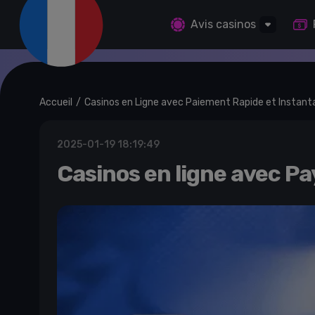
messages.pagingation_prev
Avis casinos
asino Acceptant PayPal
Top 5 des casinos internationaux acceptan
Accueil
Casinos en Ligne avec Paiement Rapide et Instant
2025-01-19 18:19:49
Casinos en ligne avec P