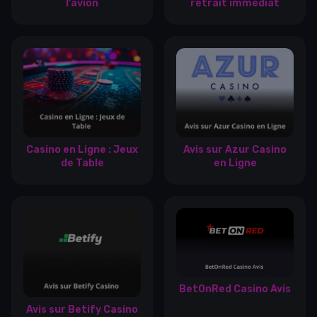
l’avion
retrait immédiat
Casino en Ligne : Jeux
Avis sur Azur Casino
de Table
en Ligne
BetOnRed Casino Avis
Avis sur Betify Casino