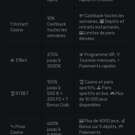
💸 Cashback toutes les
10%
semaines, 🏧 Dépôts et
🃏 Instant
Cashback
retraits instantanés,
Casino
toutes les
🎰 Limites de paris
semaines
élevées
275%
💎 Programme VIP, 🏅
💎 31Bet
jusqu'à
Tournois mensuels, ⚡
2000€
Paiements rapides
100%
🏆 Casino et paris
jusqu'à
sportifs, 🕹️ Paris
🏆 RTBET
500 € +
sportifs en live, 🎮 Plus
200 FS + 1
de 10 000 jeux
Bonus Crab
disponibles
🎰 Plus de 4000 jeux, 💰
600%
🐾 Prive
Bonus sur 5 dépôts, 💳
jusqu'à
Casino
Paiements