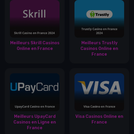
Meilleurs Skrill Casinos
Meilleurs Trustly
Online en France
Casinos Online en
France
Meilleurs UpayCard
Visa Casinos Online en
Casinos en Ligne en
France
France