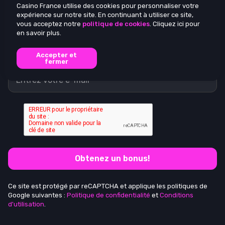
Casino France utilise des cookies pour personnaliser votre
expérience sur notre site. En continuant à utiliser ce site,
La sécurité est essentielle en ligne. Un bon casino utilise le
Recevez des bonus et offres spéciales !
vous acceptez notre
politique de cookies
. Cliquez ici pour
cryptage SSL pour protéger vos données. Vérifiez les protocoles
en savoir plus.
de sécurité du site. Assurez-vous que les transactions sont
Accepter et
sécurisées.
fermer
3. Variété de Jeux
Un casino de qualité offre une large gamme de jeux. Recherchez
une variété de machines à sous et de jeux de table. Les jeux en
direct et les options de poker et de bingo sont aussi importants.
Vérifiez que les jeux proviennent de développeurs réputés
comme NetEnt ou Evolution Gaming.
Obtenez un bonus!
4. Bonus et Promotions
Les bonus améliorent beaucoup l'expérience de jeu. Les casinos
Ce site est protégé par reCAPTCHA et applique les politiques de
Google suivantes :
Politique de confidentialité
et
Conditions
en ligne proposent des bonus de bienvenue attractifs. Vous
d'utilisation
.
trouverez aussi des promotions régulières et des tours gratuits.
Ils offrent également des programmes de fidélité. Cependant,