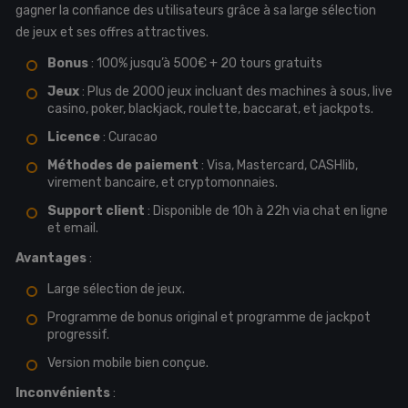
gagner la confiance des utilisateurs grâce à sa large sélection
de jeux et ses offres attractives.
Bonus
: 100% jusqu’à 500€ + 20 tours gratuits
Jeux
: Plus de 2000 jeux incluant des machines à sous, live
casino, poker, blackjack, roulette, baccarat, et jackpots.
Licence
: Curacao
Méthodes de paiement
: Visa, Mastercard, CASHlib,
virement bancaire, et cryptomonnaies.
Support client
: Disponible de 10h à 22h via chat en ligne
et email.
Avantages
:
Large sélection de jeux.
Programme de bonus original et programme de jackpot
progressif.
Version mobile bien conçue.
Inconvénients
: