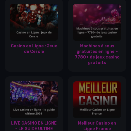
Casino en Ligne : Jeux
Machines à sous
de Cercle
gratuites en ligne –
7780+ de jeux casino
gratuits
LIVE CASINO EN LIGNE
Meilleur Casino en
– LE GUIDE ULTIME
Ligne France