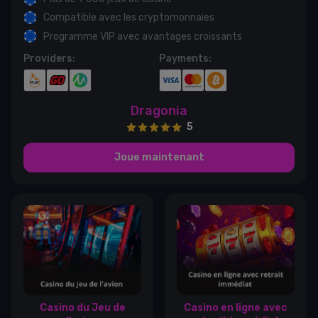
Compatible avec les cryptomonnaies
Programme VIP avec avantages croissants
Providers:
Payments:
Dragonia
5
Joue maintenant
Casino du Jeu de
Casino en ligne avec