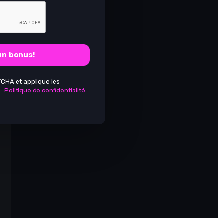
un bonus!
TCHA et applique les
 :
Politique de confidentialité