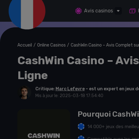
messages.pagingation_prev
Avis casinos
’inscrire sur CashWin?
Jeux Disponibles sur CashWin Casino en Lig
Accueil
Online Casinos
CashWin Casino – Avis Complet sur
CashWin Casino – Avis
Ligne
Critique:
Marc Lefevre
– est un expert en jeux d
Mis à jour le: 2025-03-18 17:54:40
Pourquoi CashWi
14 000+ jeux des meilleu
Compatible avec les cr