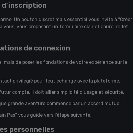
 d'inscription
orme. Un bouton discret mais essentiel vous invite à "Créer
à vous, vous proposant un formulaire clair et épuré, reflet
mations de connexion
es, mais de poser les fondations de votre expérience sur le
ontact privilégié pour tout échange avec la plateforme.
tur compte, il doit allier simplicité d’usage et sécurité.
aque grande aventure commence par un accord mutuel.
in Pas" vous guide vers l’étape suivante.
es personnelles