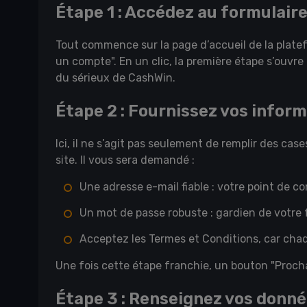
Étape 1 : Accédez au formulaire
Tout commence sur la page d’accueil de la platef
un compte". En un clic, la première étape s’ouvre 
du sérieux de CashWin.
Étape 2 : Fournissez vos infor
Ici, il ne s’agit pas seulement de remplir des cas
site. Il vous sera demandé :
Une adresse e-mail fiable : votre point de c
Un mot de passe robuste : gardien de votre fu
Acceptez les Termes et Conditions, car ch
Une fois cette étape franchie, un bouton "Procha
Étape 3 : Renseignez vos donné