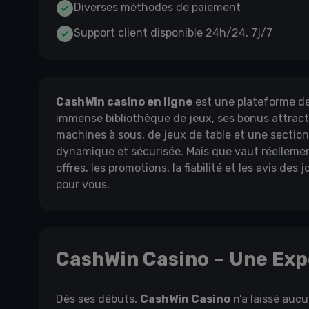
Diverses méthodes de paiement
Support client disponible 24h/24, 7j/7
CashWin casino en ligne
est une plateforme de 
immense bibliothèque de jeux, ses bonus attract
machines à sous, de jeux de table et une sectio
dynamique et sécurisée. Mais que vaut réellement
offres, les promotions, la fiabilité et les avis de
pour vous.
CashWin Casino – Une Exp
Dès ses débuts,
CashWin Casino
n’a laissé aucu