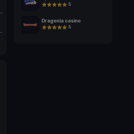
5
Dragonia casino
5