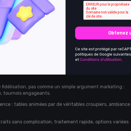
Obtenez 
Ce site est protégé par reCAP
jeu impitoyable. Seuls les plus solides tiennent la distance.
politiques de Google suivantes
et
Conditions d'utilisation
.
es jeux en perpétuelle évolution, du classique indémodable à
fidélisation, pas comme un simple argument marketing :
, tournois engageants.
rience : tables animées par de véritables croupiers, ambiance
raits sans complication, traitement rapide, options variées