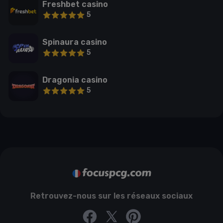
Freshbet casino
5
Spinaura casino
5
Dragonia casino
5
Retrouvez-nous sur les réseaux sociaux