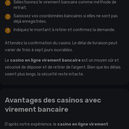
Sélectionnez le virement bancaire comme méthode de
retrait.
Saisissez vos coordonnées bancaires si elles ne sont pas
déjà enregistrées.
Indiquez le montant à retirer et confirmez la demande.
Attendez la confirmation du casino. Le délai de livraison peut
varier de trois à sept jours ouvrables.
Le
casino en ligne virement bancaire
est un moyen sûr et
sécurisé de déposer et de retirer de l’argent. Bien que les délais
soient plus longs, la sécurité reste intacte.
Avantages des casinos avec
virement bancaire
D'après notre expérience, le
casino en ligne virement