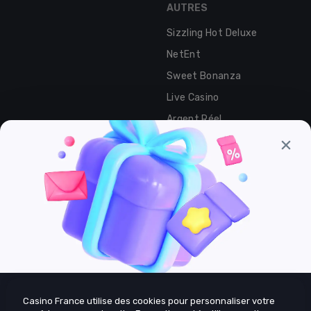
AUTRES
Sizzling Hot Deluxe
NetEnt
Sweet Bonanza
Live Casino
Argent Réel
messages.modal_popup_name_title
messages.modal_popup_email_title
Nouveau Casino
Retrait Immédiat
App Casino
Avis casinos
Recevez des bonus et offres spéciales !
Casino France utilise des cookies pour personnaliser votre
Bonus