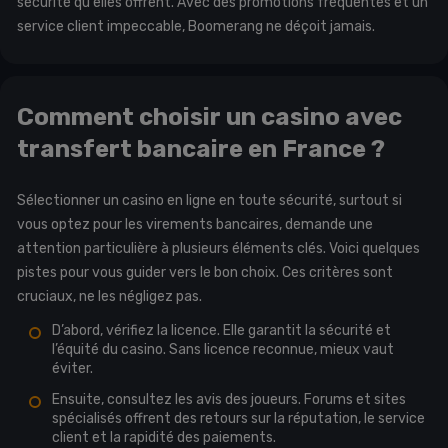
sécurité qu'elles offrent. Avec des promotions fréquentes et un
service client impeccable, Boomerang ne déçoit jamais.
Comment choisir un casino avec
transfert bancaire en France ?
Sélectionner un casino en ligne en toute sécurité, surtout si
vous optez pour les virements bancaires, demande une
attention particulière à plusieurs éléments clés. Voici quelques
pistes pour vous guider vers le bon choix. Ces critères sont
cruciaux, ne les négligez pas.
D’abord, vérifiez la licence. Elle garantit la sécurité et
l’équité du casino. Sans licence reconnue, mieux vaut
éviter.
Ensuite, consultez les avis des joueurs. Forums et sites
spécialisés offrent des retours sur la réputation, le service
client et la rapidité des paiements.