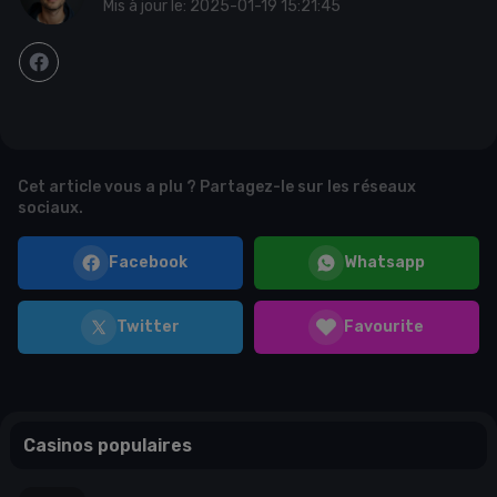
Mis à jour le: 2025-01-19 15:21:45
Cet article vous a plu ? Partagez-le sur les réseaux
sociaux.
Facebook
Whatsapp
Twitter
Favourite
Casinos populaires