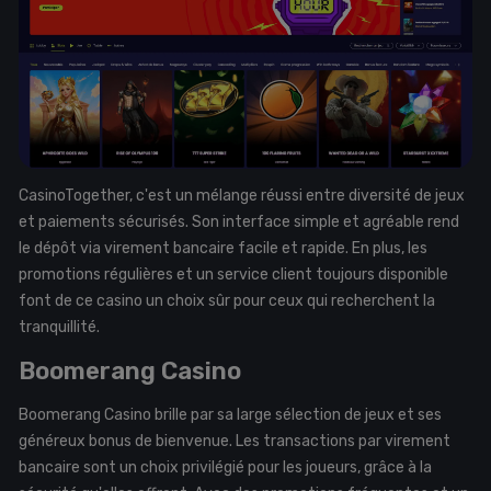
CasinoTogether, c'est un mélange réussi entre diversité de jeux
et paiements sécurisés. Son interface simple et agréable rend
le dépôt via virement bancaire facile et rapide. En plus, les
promotions régulières et un service client toujours disponible
font de ce casino un choix sûr pour ceux qui recherchent la
tranquillité.
Boomerang Casino
Boomerang Casino brille par sa large sélection de jeux et ses
généreux bonus de bienvenue. Les transactions par virement
bancaire sont un choix privilégié pour les joueurs, grâce à la