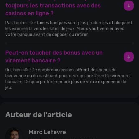
toujours les transactions avec des
casinos en ligne ?
Pas toutes. Certaines banques sont plus prudentes et bloquent
les virements vers les sites de jeux. Mieux vaut vérifier avec
votre banque avant de déposer ou retirer.
Peut-on toucher des bonus avec un
virement bancaire ?
Oui, bien sûr ! De nombreux casinos offrent des bonus de
bienvenue ou du cashback pour ceux qui préfèrent le virement
bancaire. De quoi profiter encore plus de votre expérience de
jeu.
Auteur de l'article
Marc Lefevre