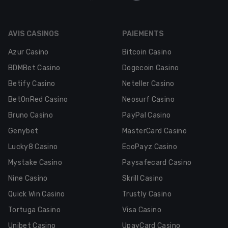
AVIS CASINOS
PAIEMENTS
Azur Casino
Bitcoin Casino
BDMBet Casino
Dogecoin Casino
Betify Casino
Neteller Casino
BetOnRed Casino
Neosurf Casino
Bruno Casino
PayPal Casino
Genybet
MasterCard Casino
Lucky8 Casino
EcoPayz Casino
Mystake Casino
Paysafecard Casino
Nine Casino
Skrill Casino
Quick Win Casino
Trustly Casino
Tortuga Casino
Visa Casino
Unibet Casino
UpayCard Casino