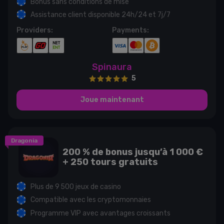
Bonus sans conditions de mise
Assistance client disponible 24h/24 et 7j/7
Providers:
Payments:
Spinaura
5
Joue maintenant
Dragonia
200 % de bonus jusqu’à 1 000 €
+ 250 tours gratuits
Plus de 9 500 jeux de casino
Compatible avec les cryptomonnaies
Programme VIP avec avantages croissants