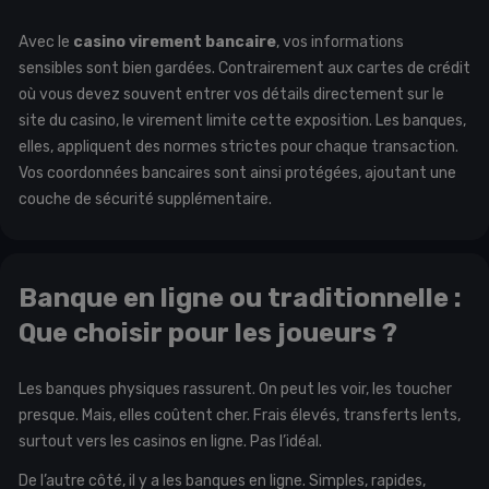
Avec le
casino virement bancaire
, vos informations
sensibles sont bien gardées. Contrairement aux cartes de crédit
où vous devez souvent entrer vos détails directement sur le
site du casino, le virement limite cette exposition. Les banques,
elles, appliquent des normes strictes pour chaque transaction.
Vos coordonnées bancaires sont ainsi protégées, ajoutant une
couche de sécurité supplémentaire.
Banque en ligne ou traditionnelle :
Que choisir pour les joueurs ?
Les banques physiques rassurent. On peut les voir, les toucher
presque. Mais, elles coûtent cher. Frais élevés, transferts lents,
surtout vers les casinos en ligne. Pas l’idéal.
De l’autre côté, il y a les banques en ligne. Simples, rapides,