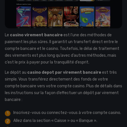
Le
casino virement bancaire
est l’une des méthodes de
paiement les plus sûres. Il garantit un transfert direct entre le
compte bancaire et le casino. Toutefois, le délai de traitement
des virements est plus long qu’avec d’autres méthodes, mais
c’est le prix à payer pour la tranquillité d’esprit.
Le dépôt au
casino depot par virement bancaire
est très
simple. Vous transférez directement des fonds de votre
compte bancaire vers votre compte casino. Plus de détails dans
les instructions sur la façon d’effectuer un dépôt par virement
bancaire :
Inscrivez-vous ou connectez-vous à votre compte casino.
Allez dans la section « Caisse » ou « Banque ».