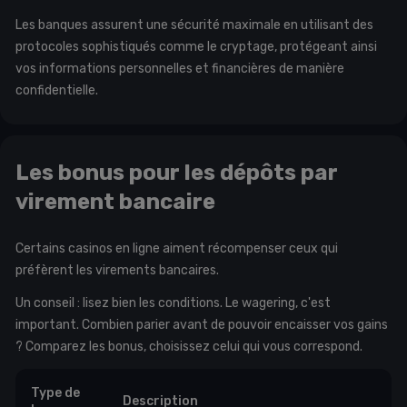
Les banques assurent une sécurité maximale en utilisant des
protocoles sophistiqués comme le cryptage, protégeant ainsi
vos informations personnelles et financières de manière
confidentielle.
Les bonus pour les dépôts par
virement bancaire
Certains casinos en ligne aiment récompenser ceux qui
préfèrent les virements bancaires.
Un conseil : lisez bien les conditions. Le wagering, c'est
important. Combien parier avant de pouvoir encaisser vos gains
? Comparez les bonus, choisissez celui qui vous correspond.
Type de
Description