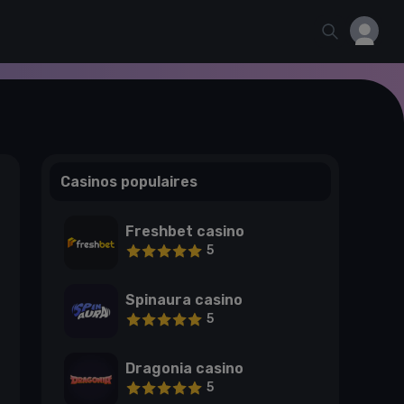
te
messages.paging
Toggle sea
es et Inconvénients de L’utilisation de Visa dans les Casinos en Ligne
Casinos populaires
Freshbet casino
5
Spinaura casino
5
Dragonia casino
5