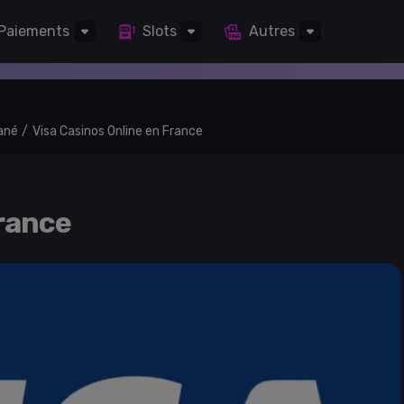
Unfavouri
Paiements
Slots
Autres
mparaison Entre Visa et les Autres Moyens de Paiement
Les Avantag
ané
Visa Casinos Online en France
France