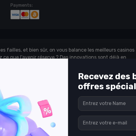
Payments:
tes failles, et bien sûr, on vous balance les meilleurs casinos
 ce que l’avenir réserve ? Des innovations sont déjà en
messages.modal_popup_
messages.modal_popup_
e. Vous pensiez que Visa avait tout donné ? Détrompez-
Recevez des 
offres spécial
es Casinos en Ligne ?