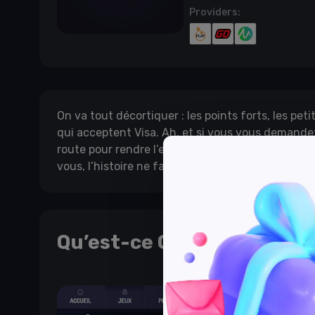
Providers:
On va tout décortiquer : les points forts, les peti
qui acceptent Visa. Ah, et si vous vous demandez
route pour rendre l’expérience encore plus fluid
vous, l’histoire ne fait que commencer.
Qu’est-ce Que Visa dans l