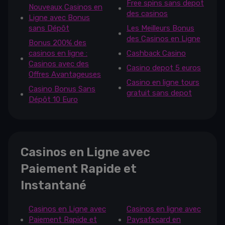
Free spins sans depot
Nouveaux Casinos en
des casinos
Ligne avec Bonus
sans Dépôt
Les Meilleurs Bonus
des Casinos en Ligne
Bonus 200% des
casinos en ligne :
Cashback Casino
Casinos avec des
Casino depot 5 euros
Offres Avantageuses
Casino en ligne tours
Casino Bonus Sans
gratuit sans depot
Dépôt 10 Euro
Casinos en Ligne avec
Paiement Rapide et
Instantané
Casinos en Ligne avec
Casinos en ligne avec
Paiement Rapide et
Paysafecard en