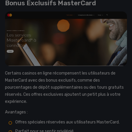
Bonus Exclusifs MasterCard
Certains casinos en ligne récompensent les utilisateurs de
MasterCard avec des bonus exclusifs, comme des
pourcentages de dépôt supplémentaires ou des tours gratuits
réservés. Ces offres exclusives ajoutent un petit plus à votre
expérience.
Avantages :
Offres spéciales réservées aux utilisateurs MasterCard.
Parfait pour se sentir privilégié.