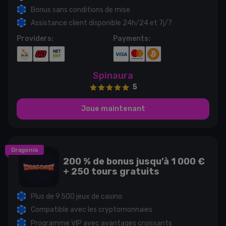
Bonus sans conditions de mise
Assistance client disponible 24h/24 et 7j/7
Providers:
Payments:
Spinaura
5
Joue maintenant
Dragonia
200 % de bonus jusqu’à 1 000 €
+ 250 tours gratuits
Plus de 9 500 jeux de casino
Compatible avec les cryptomonnaies
Programme VIP avec avantages croissants