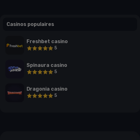
Casinos populaires
Freshbet casino
5
Spinaura casino
5
Dragonia casino
5