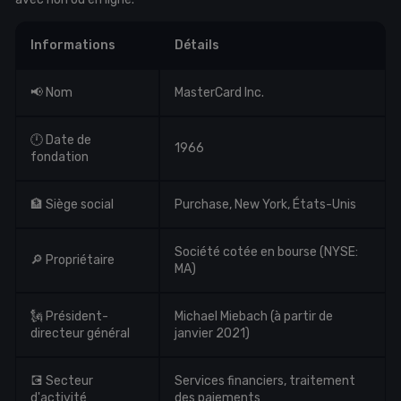
Informations
Détails
📢 Nom
MasterCard Inc.
🕛 Date de
1966
fondation
🏦 Siège social
Purchase, New York, États-Unis
Société cotée en bourse (NYSE:
🔎 Propriétaire
MA)
🗽 Président-
Michael Miebach (à partir de
directeur général
janvier 2021)
💽 Secteur
Services financiers, traitement
d'activité
des paiements