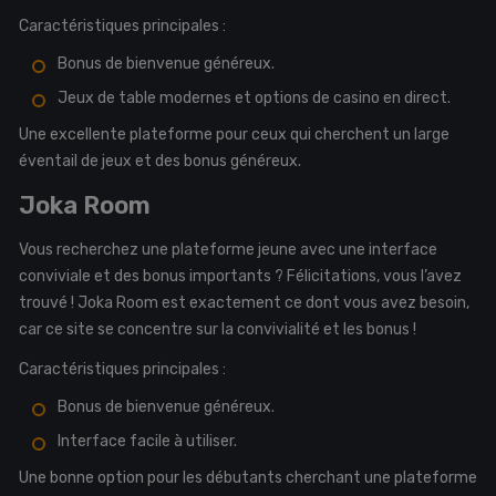
Caractéristiques principales :
Bonus de bienvenue généreux.
Jeux de table modernes et options de casino en direct.
Une excellente plateforme pour ceux qui cherchent un large
éventail de jeux et des bonus généreux.
Joka Room
Vous recherchez une plateforme jeune avec une interface
conviviale et des bonus importants ? Félicitations, vous l’avez
trouvé ! Joka Room est exactement ce dont vous avez besoin,
car ce site se concentre sur la convivialité et les bonus !
Caractéristiques principales :
Bonus de bienvenue généreux.
Interface facile à utiliser.
Une bonne option pour les débutants cherchant une plateforme