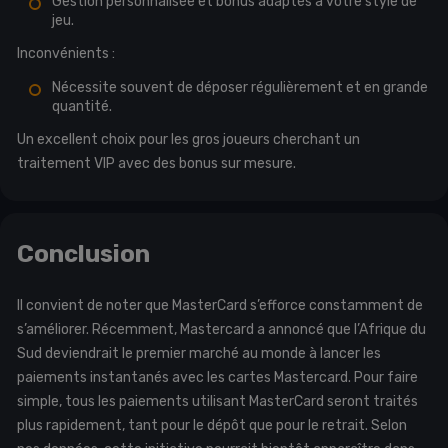
Gestion personnalisée et bonus adaptés à votre style de
jeu.
Inconvénients :
Nécessite souvent de déposer régulièrement et en grande
quantité.
Un excellent choix pour les gros joueurs cherchant un
traitement VIP avec des bonus sur mesure.
Conclusion
Il convient de noter que MasterCard s’efforce constamment de
s’améliorer. Récemment, Mastercard a annoncé que l’Afrique du
Sud deviendrait le premier marché au monde à lancer les
paiements instantanés avec les cartes Mastercard. Pour faire
simple, tous les paiements utilisant MasterCard seront traités
plus rapidement, tant pour le dépôt que pour le retrait. Selon