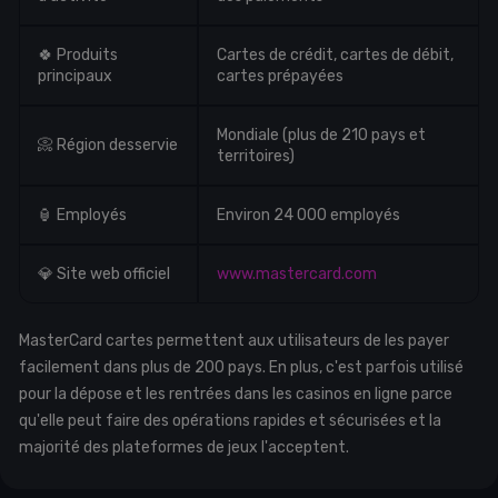
🍀 Produits
Cartes de crédit, cartes de débit,
principaux
cartes prépayées
Mondiale (plus de 210 pays et
📀 Région desservie
territoires)
🏮 Employés
Environ 24 000 employés
💎 Site web officiel
www.mastercard.com
MasterCard cartes permettent aux utilisateurs de les payer
facilement dans plus de 200 pays. En plus, c'est parfois utilisé
pour la dépose et les rentrées dans les casinos en ligne parce
qu'elle peut faire des opérations rapides et sécurisées et la
majorité des plateformes de jeux l'acceptent.