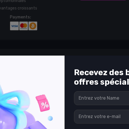
ryptomonnaies
antages croissants
Payments:
messages.modal_popup_
messages.modal_popup_
Recevez des 
no en ligne, Bingo, Sports virtuels, Paris sportifs
offres spécial
nment of Gibraltar