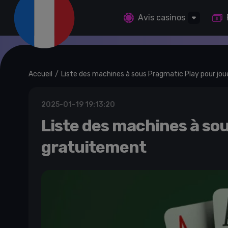
messages.pagingation_prev
Avis casinos
toire de Pragmatic Play
Caractéristiques des Pragmatic slots
Rev
Accueil
Liste des machines à sous Pragmatic Play pour jo
2025-01-19 19:13:20
Liste des machines à sou
gratuitement