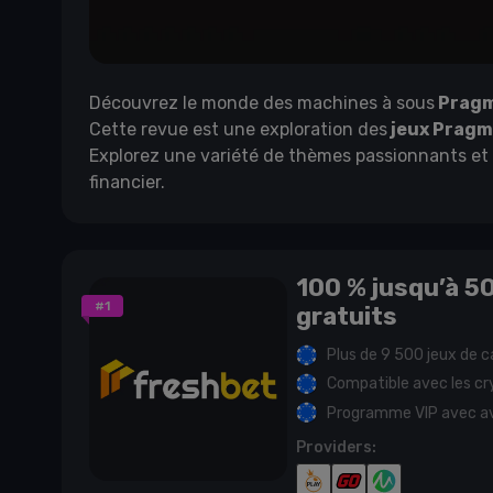
Découvrez le monde des machines à sous
Pragm
Cette revue est une exploration des
jeux Pragm
Explorez une variété de thèmes passionnants et 
financier.
100 % jusqu’à 5
#1
gratuits
Plus de 9 500 jeux de c
Compatible avec les c
Programme VIP avec av
Providers: