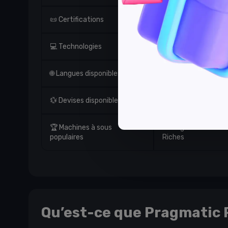
📜 Certifications
GLI, Quinel, Gaming
💻 Technologies
HTML5
🌐 Langues disponibles
Français, anglais et
💱 Devises disponibles
Toutes les principa
🏆 Machines à sous
Starlight Princess
populaires
Riches
Qu’est-ce que Pragmatic 