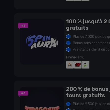
100 % jusqu’à 2
#2
gratuits
Plus de 7 000 jeux de 
Bonus sans conditions 
Assistance client dispo
Providers:
200 % de bonus 
#3
tours gratuits
Plus de 9 500 jeux de c