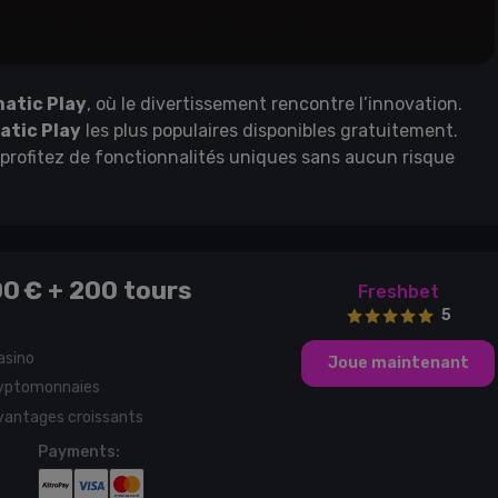
atic Play
, où le divertissement rencontre l’innovation.
atic Play
les plus populaires disponibles gratuitement.
profitez de fonctionnalités uniques sans aucun risque
00 € + 200 tours
Freshbet
5
asino
Joue maintenant
ryptomonnaies
antages croissants
Payments: