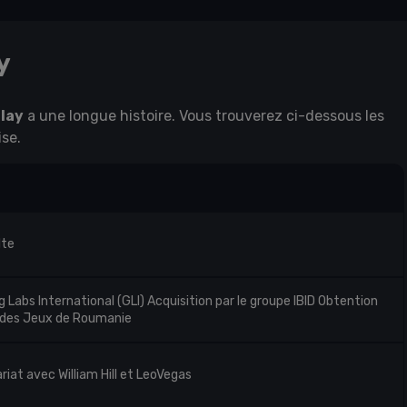
y
lay
a une longue histoire. Vous trouverez ci-dessous les
ise.
lte
g Labs International (GLI) Acquisition par le groupe IBID Obtention
l des Jeux de Roumanie
riat avec William Hill et LeoVegas