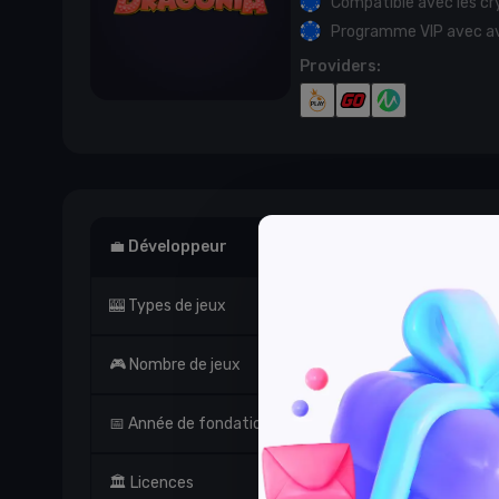
Compatible avec les c
Programme VIP avec av
Providers:
💼 Développeur
Pragmatic Play
🎰 Types de jeux
Machines à sous, Casi
🎮 Nombre de jeux
200+
📅 Année de fondation
2015
🏛️ Licences
UKGC MGA HM Gover