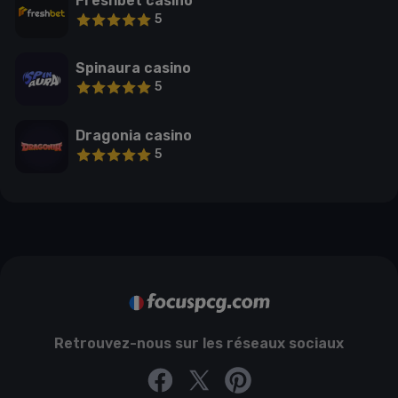
Freshbet casino
5
Spinaura casino
5
Dragonia casino
5
Retrouvez-nous sur les réseaux sociaux