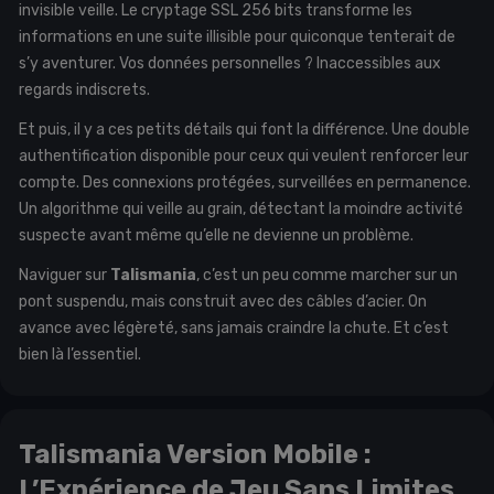
invisible veille. Le cryptage SSL 256 bits transforme les
informations en une suite illisible pour quiconque tenterait de
s’y aventurer. Vos données personnelles ? Inaccessibles aux
regards indiscrets.
Et puis, il y a ces petits détails qui font la différence. Une double
authentification disponible pour ceux qui veulent renforcer leur
compte. Des connexions protégées, surveillées en permanence.
Un algorithme qui veille au grain, détectant la moindre activité
suspecte avant même qu’elle ne devienne un problème.
Naviguer sur
Talismania
, c’est un peu comme marcher sur un
pont suspendu, mais construit avec des câbles d’acier. On
avance avec légèreté, sans jamais craindre la chute. Et c’est
bien là l’essentiel.
Talismania Version Mobile :
L’Expérience de Jeu Sans Limites