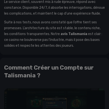
Le service client, souvent mis à rude épreuve, répond avec
constance. Disponible 24/7, il absorbe les interrogations, dénoue
les complications, et maintient le cap d’une expérience fluide.
Suite à nos tests, nous avons constaté que l’offre tient ses
promesses. L’architecture du site est stable, le contenu riche,
les conditions transparentes. Notre
avis Talismania
est clair :
ce casino ne bouleverse pas l’industrie, mais il pose des bases
solides et respecte les attentes des joueurs.
Comment Créer un Compte sur
Talismania ?