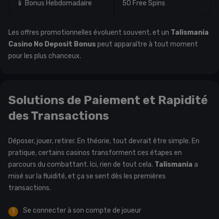
📱 Bonus Hebdomadaire
50 Free Spins
Les offres promotionnelles évoluent souvent, et un
Talismania
Casino No Deposit Bonus
peut apparaître à tout moment
pour les plus chanceux.
Solutions de Paiement et Rapidité
des Transactions
Déposer, jouer, retirer. En théorie, tout devrait être simple. En
pratique, certains casinos transforment ces étapes en
parcours du combattant. Ici, rien de tout cela.
Talismania
a
misé sur la fluidité, et ça se sent dès les premières
transactions.
Se connecter à son compte de joueur