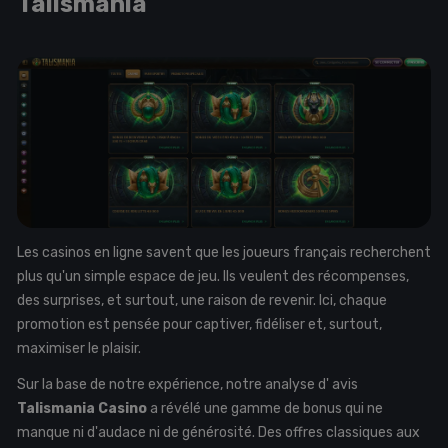
Talismania
Les casinos en ligne savent que les joueurs français recherchent
plus qu'un simple espace de jeu. Ils veulent des récompenses,
des surprises, et surtout, une raison de revenir. Ici, chaque
promotion est pensée pour captiver, fidéliser et, surtout,
maximiser le plaisir.
Sur la base de notre expérience, notre analyse d' avis
Talismania Casino
a révélé une gamme de bonus qui ne
manque ni d'audace ni de générosité. Des offres classiques aux