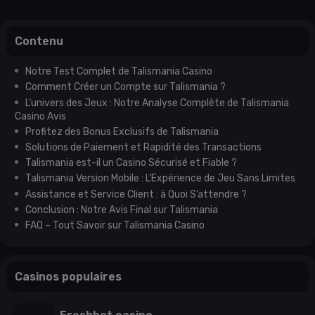
Contenu
Notre Test Complet de Talismania Casino
Comment Créer un Compte sur Talismania ?
L’univers des Jeux : Notre Analyse Complète de Talismania
Casino Avis
Profitez des Bonus Exclusifs de Talismania
Solutions de Paiement et Rapidité des Transactions
Talismania est-il un Casino Sécurisé et Fiable ?
Talismania Version Mobile : L’Expérience de Jeu Sans Limites
Assistance et Service Client : à Quoi S’attendre ?
Conclusion : Notre Avis Final sur Talismania
FAQ – Tout Savoir sur Talismania Casino
Casinos populaires