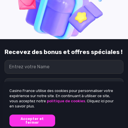
App Casino
Avis casinos
Recevez des bonus et offres spéciales !
Bonus
Paiements
Sitemap
Casino France utilise des cookies pour personnaliser votre
expérience sur notre site. En continuant à utiliser ce site,
vous acceptez notre
politique de cookies
. Cliquez ici pour
en savoir plus.
Accepter et
Depuis 2023, Casino France propose des critiques
fermer