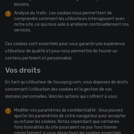
besoins.
Analyse du trafic : Les cookies nous permettent de
comprendre comment les utilisateurs interagissent avec
notre site, ce qui nous aide à améliorer continuellement nos
services.
Ces cookies sont essentiels pour vous garantir une expérience
utilisateur de qualité et pour nous permettre de fournir un
contenu pertinent et personnalisé.
Vos droits
En tant qu'utilisateur de focuspcg.com, vous disposez de droits
concernant l'utilisation des cookies et la gestion de vos
données personnelles. Voici les options qui s'offrent à vous :
Modifier vos paramètres de confidentialité : Vous pouvez
ajuster les paramètres de votre navigateur pour accepter
ou refuser les cookies. Notez cependant que certaines
fonctionnalités du site pourraient ne pas fonctionner
correctement si vous désactivez les cookies essentiels.