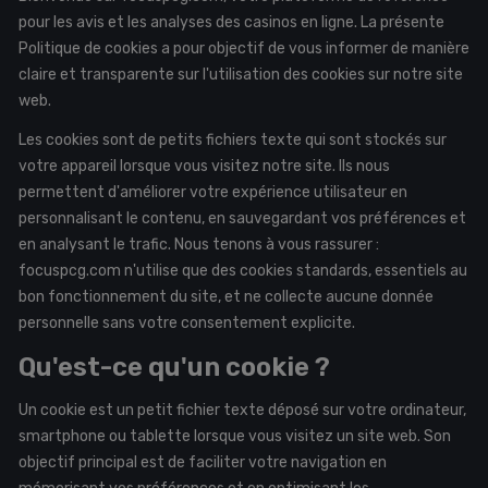
pour les avis et les analyses des casinos en ligne. La présente
Politique de cookies a pour objectif de vous informer de manière
claire et transparente sur l'utilisation des cookies sur notre site
web.
Les cookies sont de petits fichiers texte qui sont stockés sur
votre appareil lorsque vous visitez notre site. Ils nous
permettent d'améliorer votre expérience utilisateur en
personnalisant le contenu, en sauvegardant vos préférences et
en analysant le trafic. Nous tenons à vous rassurer :
focuspcg.com n'utilise que des cookies standards, essentiels au
bon fonctionnement du site, et ne collecte aucune donnée
personnelle sans votre consentement explicite.
Qu'est-ce qu'un cookie ?
Un cookie est un petit fichier texte déposé sur votre ordinateur,
smartphone ou tablette lorsque vous visitez un site web. Son
objectif principal est de faciliter votre navigation en