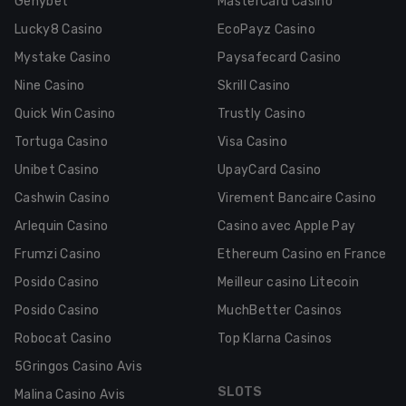
Genybet
MasterCard Casino
Lucky8 Casino
EcoPayz Casino
Mystake Casino
Paysafecard Casino
Nine Casino
Skrill Casino
Quick Win Casino
Trustly Casino
Tortuga Casino
Visa Casino
Unibet Casino
UpayCard Casino
Cashwin Casino
Virement Bancaire Casino
Arlequin Casino
Casino avec Apple Pay
Frumzi Casino
Ethereum Casino en France
Posido Casino
Meilleur casino Litecoin
Posido Casino
MuchBetter Casinos
Robocat Casino
Top Klarna Casinos
5Gringos Casino Avis
SLOTS
Malina Casino Avis