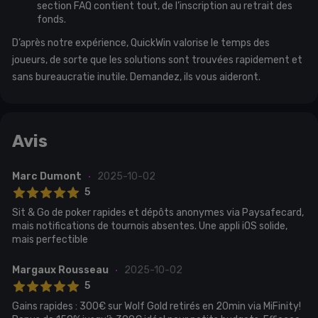
section FAQ contient tout, de l’inscription au retrait des
fonds.
D’après notre expérience, QuickWin valorise le temps des
joueurs, de sorte que les solutions sont trouvées rapidement et
sans bureaucratie inutile. Demandez, ils vous aideront.
Votre note:
Name
Email
Review text
Avis
Marc Dumont
2025-10-02
5
Sit & Go de poker rapides et dépôts anonymes via Paysafecard,
mais notifications de tournois absentes. Une appli iOS solide,
mais perfectible
Margaux Rousseau
2025-10-02
5
Gains rapides : 300€ sur Wolf Gold retirés en 20min via MiFinity!