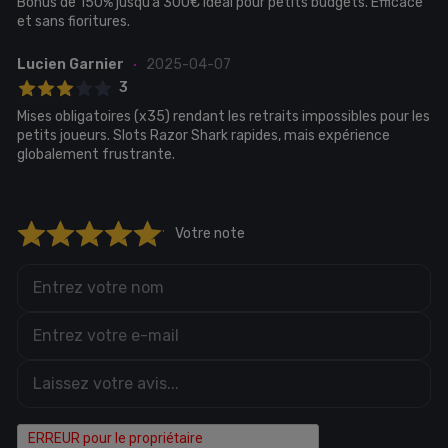
Bonus de 150% jusqu’à 300€ idéal pour petits budgets. Efficace
et sans fioritures.
Lucien Garnier
2025-04-07
3
Mises obligatoires (x35) rendant les retraits impossibles pour les
petits joueurs. Slots Razor Shark rapides, mais expérience
globalement frustrante.
Votre note