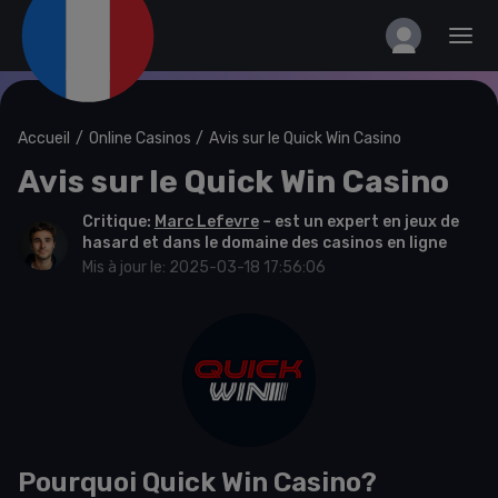
messages.pagingation_prev
Unfavourite
mess
Togg
dans QuickWin Casino
Assistance du casino QuickWin
FAQ
Accueil
Online Casinos
Avis sur le Quick Win Casino
Avis sur le Quick Win Casino
Critique:
Marc Lefevre
– est un expert en jeux de
hasard et dans le domaine des casinos en ligne
Mis à jour le: 2025-03-18 17:56:06
Pourquoi Quick Win Casino?