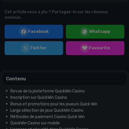
Cet article vous a plu ? Partagez-le sur les réseaux
sociaux.
Facebook
Whatsapp
Twitter
Favourite
Contenu
Revue de la plateforme QuickWin Casino
Inscription sur QuickWin Casino
Bonus et promotions pour les joueurs Quick Win
Large sélection de jeux QuickWin Casino
Méthodes de paiement Casino Quick Win
QuickWin Casino sur mobile