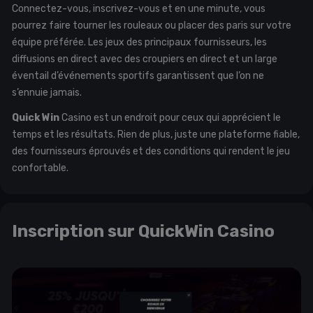
Connectez-vous, inscrivez-vous et en une minute, vous
pourrez faire tourner les rouleaux ou placer des paris sur votre
équipe préférée. Les jeux des principaux fournisseurs, les
diffusions en direct avec des croupiers en direct et un large
éventail d’événements sportifs garantissent que l’on ne
s’ennuie jamais.
Quick Win
Casino est un endroit pour ceux qui apprécient le
temps et les résultats. Rien de plus, juste une plateforme fiable,
des fournisseurs éprouvés et des conditions qui rendent le jeu
confortable.
Inscription sur QuickWin Casino