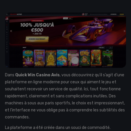
Dans
Quick Win Casino Avis
, vous découvrirez qu’il s’agit d’une
plateforme en ligne moderne pour ceux qui aiment le jeu et
souhaitent recevoir un service de qualité. Ici, tout fonctionne
rapidement, clairement et sans complications inutiles. Des
machines à sous aux paris sportifs, le choix est impressionnant,
et l’interface ne vous oblige pas à comprendre les subtilités des
commandes.
La plateforme a été créée dans un souci de commodité.