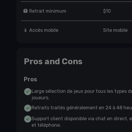
🏦 Retrait minimum
$10
📱 Accès mobile
Site mobile
Pros and Cons
Pros
Large sélection de jeux pour tous les types d
joueurs.
Retraits traités généralement en 24 à 48 heu
Support client disponible via chat en direct, 
et téléphone.