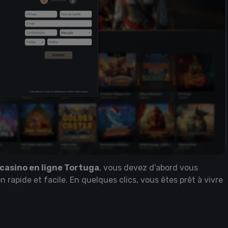
casino en ligne Tortuga
, vous devez d’abord vous
on rapide et facile. En quelques clics, vous êtes prêt à vivre