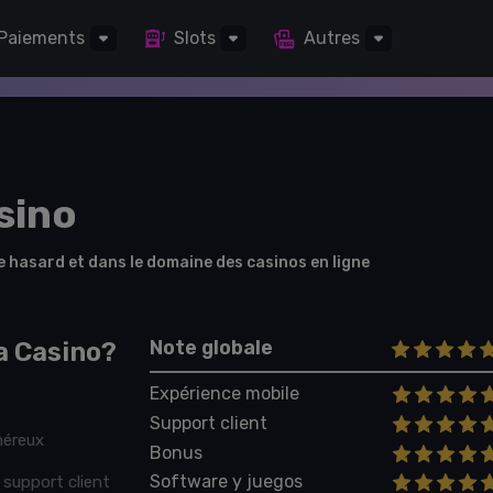
Unfavouri
Paiements
Slots
Autres
 jeux du casino Tortuga
Méthodes de paiement du casino Tortuga
sino
e hasard et dans le domaine des casinos en ligne
Note globale
a Casino?
Expérience mobile
Support client
néreux
Bonus
Software y juegos
 support client