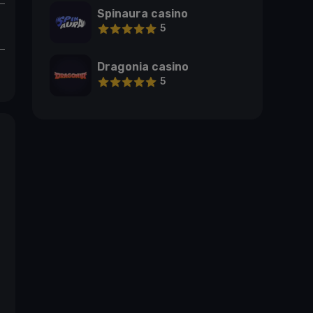
Spinaura casino
5
Dragonia casino
5