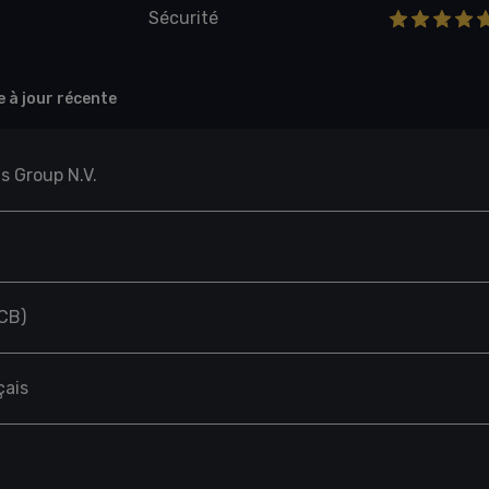
Sécurité
e à jour récente
s Group N.V.
CB)
çais