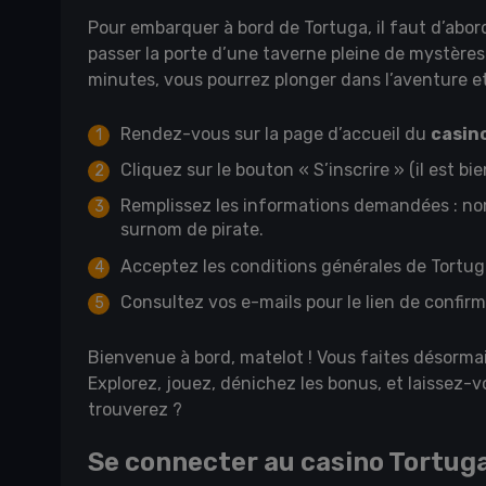
Pour embarquer à bord de Tortuga, il faut d’abor
passer la porte d’une taverne pleine de mystères
minutes, vous pourrez plonger dans l’aventure et
Rendez-vous sur la page d’accueil du
casin
Cliquez sur le bouton « S’inscrire » (il est bi
Remplissez les informations demandées : nom
surnom de pirate.
Acceptez les conditions générales de Tortug
Consultez vos e-mails pour le lien de confirma
Bienvenue à bord, matelot ! Vous faites désormai
Explorez, jouez, dénichez les bonus, et laissez-v
trouverez ?
Se connecter au casino Tortug