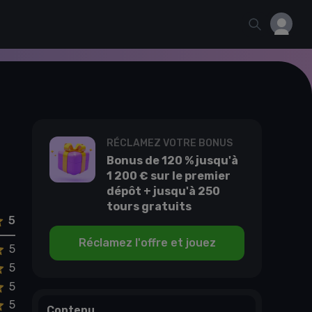
te
messages.paging
Toggle sea
L’application mobile de Tortuga Casino
Avantages et inconvénients 
RÉCLAMEZ VOTRE BONUS
Bonus de 120 % jusqu'à
1 200 € sur le premier
dépôt + jusqu'à 250
tours gratuits
5
Réclamez l'offre et jouez
5
5
5
5
Contenu