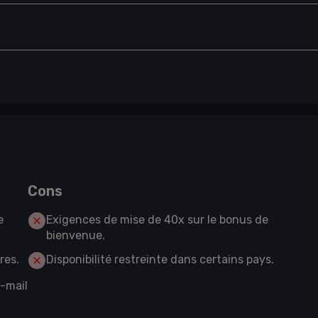
Cons
e
Exigences de mise de 40x sur le bonus de
bienvenue.
res.
Disponibilité restreinte dans certains pays.
e-mail