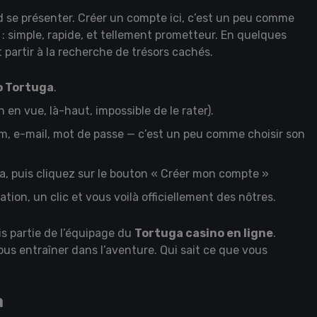
d se présenter. Créer un compte ici, c’est un peu comme
 : simple, rapide, et tellement prometteur. En quelques
 partir à la recherche de trésors cachés.
o Tortuga
.
en en vue, là-haut, impossible de le rater).
, e-mail, mot de passe — c’est un peu comme choisir son
a, puis cliquez sur le bouton « Créer mon compte »
tion, un clic et vous voilà officiellement des nôtres.
s partie de l’équipage du
Tortuga casino en ligne
.
ous entraîner dans l’aventure. Qui sait ce que vous
a