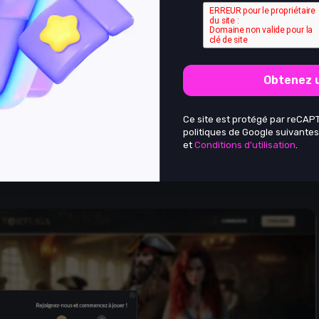
découvert que le site est entièrement en français et qu’il
s
Tortuga casino bonus sans dépôt
, et une foule de
 attend pour des aventures riches en gains potentiels. C’est
Obtenez 
r les océans des jeux en ligne.
Ce site est protégé par reCAP
politiques de Google suivantes
et
Conditions d'utilisation
.
no France