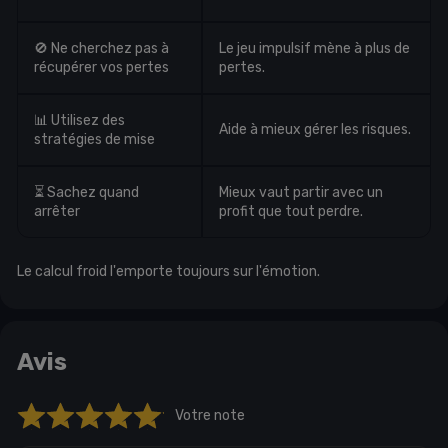
🚫 Ne cherchez pas à
Le jeu impulsif mène à plus de
récupérer vos pertes
pertes.
📊 Utilisez des
Aide à mieux gérer les risques.
stratégies de mise
⏳ Sachez quand
Mieux vaut partir avec un
arrêter
profit que tout perdre.
Le calcul froid l'emporte toujours sur l'émotion.
Votre note:
Name
Email
Review text
Avis
Votre note