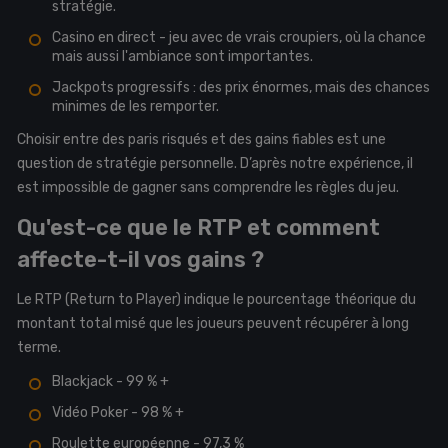
stratégie.
Casino en direct - jeu avec de vrais croupiers, où la chance
mais aussi l'ambiance sont importantes.
Jackpots progressifs : des prix énormes, mais des chances
minimes de les remporter.
Choisir entre des paris risqués et des gains fiables est une
question de stratégie personnelle. D’après notre expérience, il
est impossible de gagner sans comprendre les règles du jeu.
Qu'est-ce que le RTP et comment
affecte-t-il vos gains ?
Le RTP (Return to Player) indique le pourcentage théorique du
montant total misé que les joueurs peuvent récupérer à long
terme.
Blackjack - 99 % +
Vidéo Poker - 98 % +
Roulette européenne - 97,3 %