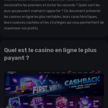
reconnaître les premiers et éviter les seconds ? Quels sont les
jeux qui peuvent vraiment rapporter ? Ce document présente
les casinos en ligne les plus rentables, leurs caractéristiques,
leurs nuances cachées et les stratégies qui vous permettent de
maximiser vos profits.
Quel est le casino en ligne le plus
payant ?