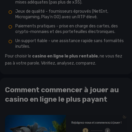
mises adéquates (pas plus de x35).
Jeux de qualité - fournisseurs éprouvés (NetEnt,
Microgaming, Play'n GO) avec un RTP élevé.
Paiements pratiques - prise en charge des cartes, des
crypto-monnaies et des portefeuilles électroniques.
Un support fiable - une assistance rapide sans formalités
inutiles.
Pour choisir le
casino en ligne le plus rentable
, ne vous fiez
pas à votre parole. Vérifiez, analysez, comparez.
Comment commencer à jouer au
casino en ligne le plus payant