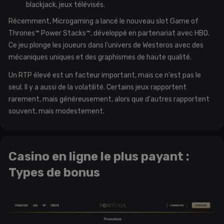
blackjack, jeux télévisés.
Récemment, Microgaming a lancé le nouveau slot Game of
Thrones™ Power Stacks™, développé en partenariat avec HBO.
Ce jeu plonge les joueurs dans l’univers de Westeros avec des
mécaniques uniques et des graphismes de haute qualité.
Un RTP élevé est un facteur important, mais ce n'est pas le
seul. Il y a aussi de la volatilité. Certains jeux rapportent
rarement, mais généreusement, alors que d'autres rapportent
souvent, mais modestement.
Casino en ligne le plus payant :
Types de bonus