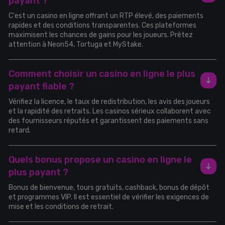
payant ?
C'est un casino en ligne offrant un RTP élevé, des paiements
rapides et des conditions transparentes. Ces plateformes
maximisent les chances de gains pour les joueurs. Prêtez
attention à Neon54, Tortuga et MyStake.
Comment choisir un casino en ligne le plus
payant fiable ?
Vérifiez la licence, le taux de redistribution, les avis des joueurs
et la rapidité des retraits. Les casinos sérieux collaborent avec
des fournisseurs réputés et garantissent des paiements sans
retard.
Quels bonus propose un casino en ligne le
plus payant ?
Bonus de bienvenue, tours gratuits, cashback, bonus de dépôt
et programmes VIP. Il est essentiel de vérifier les exigences de
mise et les conditions de retrait.