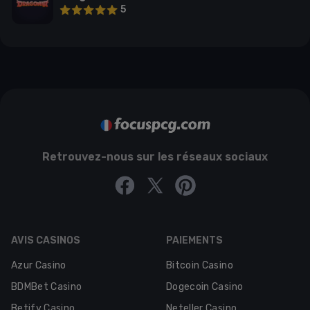
5
Retrouvez-nous sur les réseaux sociaux
AVIS CASINOS
PAIEMENTS
Azur Casino
Bitcoin Casino
BDMBet Casino
Dogecoin Casino
Betify Casino
Neteller Casino