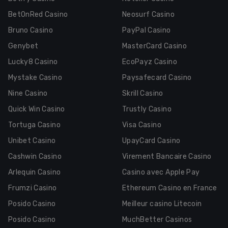
BetOnRed Casino
Neosurf Casino
Bruno Casino
PayPal Casino
Genybet
MasterCard Casino
Lucky8 Casino
EcoPayz Casino
Mystake Casino
Paysafecard Casino
Nine Casino
Skrill Casino
Quick Win Casino
Trustly Casino
Tortuga Casino
Visa Casino
Unibet Casino
UpayCard Casino
Cashwin Casino
Virement Bancaire Casino
Arlequin Casino
Casino avec Apple Pay
Frumzi Casino
Ethereum Casino en France
Posido Casino
Meilleur casino Litecoin
Posido Casino
MuchBetter Casinos