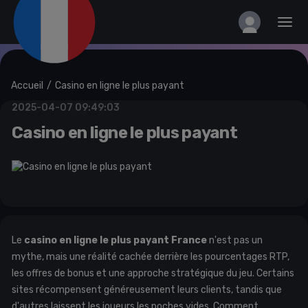
messages.pagingation_prev
Unfavourite
mess
Togg
ls pour maximiser les profits dans les casinos en ligne
FAQ
Accueil
Casino en ligne le plus payant
2025-04-07 09:49:03
Casino en ligne le plus payant
Le
casino en ligne le plus payant France
n'est pas un
mythe, mais une réalité cachée derrière les pourcentages RTP,
les offres de bonus et une approche stratégique du jeu. Certains
sites récompensent généreusement leurs clients, tandis que
d'autres laissent les joueurs les poches vides. Comment