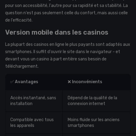
pour son accessibilité, l'autre pour sa rapidité et sa stabilité. La
question n'est pas seulement celle du confort, mais aussi celle
de l'efficacité.
Version mobile dans les casinos
La plupart des casinos en ligne le plus payants sont adaptés aux
smartphones. Il suffit d'ouvrir le site dans le navigateur - et
devant vous un casino à part entière sans besoin de
téléchargement.
✅ Avantages
❌ Inconvénients
Accès instantané, sans
Dépend de la qualité de la
installation
connexion internet
Compatible avec tous
Moins fluide sur les anciens
les appareils
smartphones