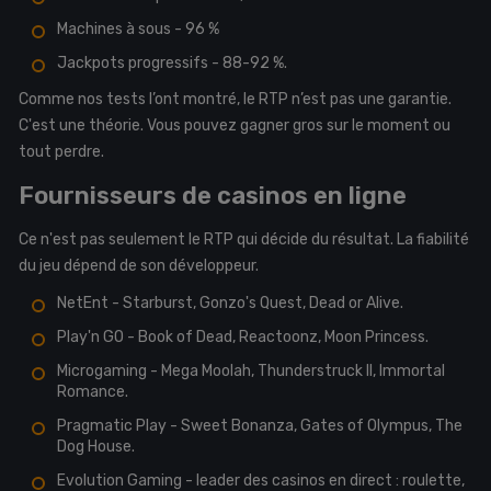
Machines à sous - 96 %
Jackpots progressifs - 88-92 %.
Comme nos tests l’ont montré, le RTP n’est pas une garantie.
C'est une théorie. Vous pouvez gagner gros sur le moment ou
tout perdre.
Fournisseurs de casinos en ligne
Ce n'est pas seulement le RTP qui décide du résultat. La fiabilité
du jeu dépend de son développeur.
NetEnt - Starburst, Gonzo's Quest, Dead or Alive.
Play'n GO - Book of Dead, Reactoonz, Moon Princess.
Microgaming - Mega Moolah, Thunderstruck II, Immortal
Romance.
Pragmatic Play - Sweet Bonanza, Gates of Olympus, The
Dog House.
Evolution Gaming - leader des casinos en direct : roulette,