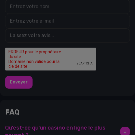
Envoyer
FAQ
Qu’est-ce qu’un casino en ligne le plus