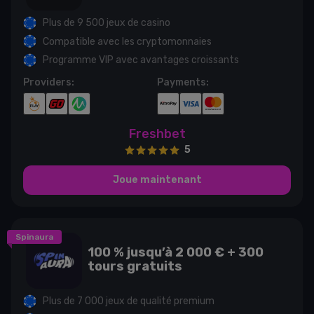
Plus de 9 500 jeux de casino
Compatible avec les cryptomonnaies
Programme VIP avec avantages croissants
Providers:
Payments:
Freshbet
5
Joue maintenant
Spinaura
100 % jusqu’à 2 000 € + 300
tours gratuits
Plus de 7 000 jeux de qualité premium