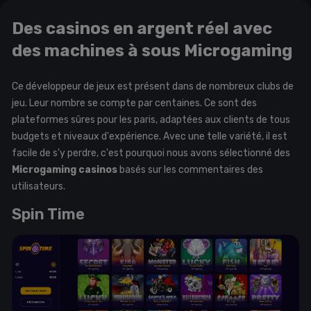
Des casinos en argent réel avec
des machines à sous Microgaming
Ce développeur de jeux est présent dans de nombreux clubs de
jeu. Leur nombre se compte par centaines. Ce sont des
plateformes sûres pour les paris, adaptées aux clients de tous
budgets et niveaux d'expérience. Avec une telle variété, il est
facile de s'y perdre, c'est pourquoi nous avons sélectionné des
Microgaming casinos
basés sur les commentaires des
utilisateurs.
Spin Time