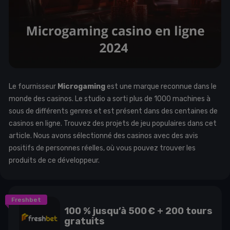
Le fournisseur
Microgaming
est une marque reconnue dans le
monde des casinos. Le studio a sorti plus de 1000 machines à
sous de différents genres et est présent dans des centaines de
casinos en ligne. Trouvez des projets de jeu populaires dans cet
article. Nous avons sélectionné des casinos avec des avis
positifs de personnes réelles, où vous pouvez trouver les
produits de ce développeur.
Freshbet
100 % jusqu’à 500 € + 200 tours
gratuits