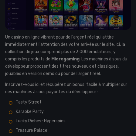
Un casino en ligne vibrant pour de l'argent réel qui attire
immédiatement l'attention dès votre arrivée sur le site. Ici, la
collection de jeux comprend plus de 3 000 émulateurs, y
compris les produits de
Microgaming
. Les machines à sous du
développeur proposent des titres nouveaux et classiques,
jouables en version démo ou pour de l'argent réel.
Inscrivez-vous ici et récupérez un bonus, facile à multiplier sur
ces machines à sous payantes du développeur :
Tasty Street
Karaoke Party
Lucky Riches : Hyperspins
Treasure Palace