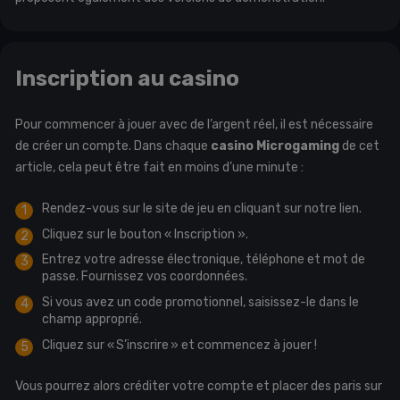
Inscription au casino
Pour commencer à jouer avec de l’argent réel, il est nécessaire
de créer un compte. Dans chaque
casino Microgaming
de cet
article, cela peut être fait en moins d’une minute :
Rendez-vous sur le site de jeu en cliquant sur notre lien.
Cliquez sur le bouton « Inscription ».
Entrez votre adresse électronique, téléphone et mot de
passe. Fournissez vos coordonnées.
Si vous avez un code promotionnel, saisissez-le dans le
champ approprié.
Cliquez sur « S’inscrire » et commencez à jouer !
Vous pourrez alors créditer votre compte et placer des paris sur