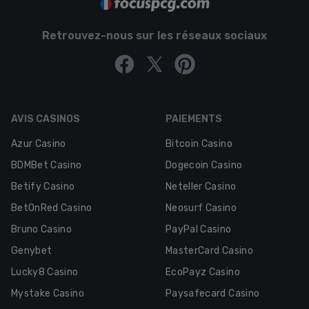
Retrouvez-nous sur les réseaux sociaux
AVIS CASINOS
PAIEMENTS
Azur Casino
Bitcoin Casino
BDMBet Casino
Dogecoin Casino
Betify Casino
Neteller Casino
BetOnRed Casino
Neosurf Casino
Bruno Casino
PayPal Casino
Genybet
MasterCard Casino
Lucky8 Casino
EcoPayz Casino
Mystake Casino
Paysafecard Casino