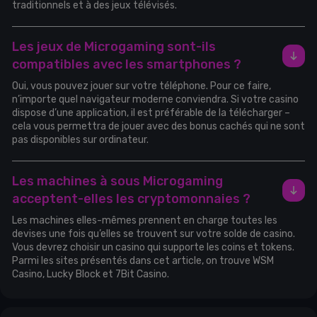
traditionnels et à des jeux télévisés.
Les jeux de Microgaming sont-ils
compatibles avec les smartphones ?
Oui, vous pouvez jouer sur votre téléphone. Pour ce faire,
n’importe quel navigateur moderne conviendra. Si votre casino
dispose d’une application, il est préférable de la télécharger –
cela vous permettra de jouer avec des bonus cachés qui ne sont
pas disponibles sur ordinateur.
Les machines à sous Microgaming
acceptent-elles les cryptomonnaies ?
Les machines elles-mêmes prennent en charge toutes les
devises une fois qu’elles se trouvent sur votre solde de casino.
Vous devrez choisir un casino qui supporte les coins et tokens.
Parmi les sites présentés dans cet article, on trouve WSM
Casino, Lucky Block et 7Bit Casino.