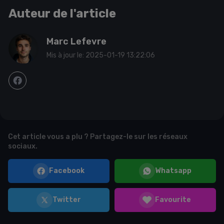
Auteur de l'article
Marc Lefevre
Mis à jour le: 2025-01-19 13:22:06
Cet article vous a plu ? Partagez-le sur les réseaux
sociaux.
Facebook
Whatsapp
Twitter
Favourite