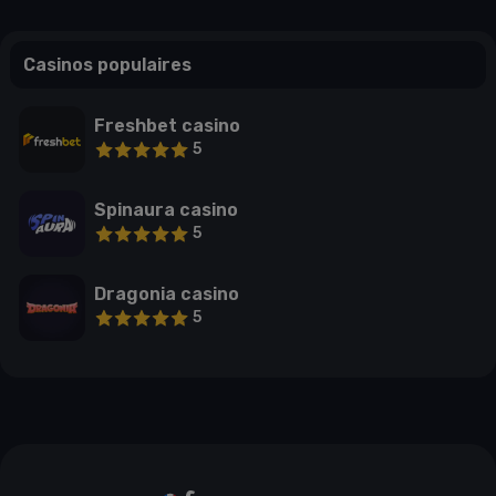
Casinos populaires
Freshbet casino
5
Spinaura casino
5
Dragonia casino
5