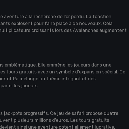
 aventure à la recherche de l'or perdu. La fonction
ants explosent pour faire place à de nouveaux. Cela
 multiplicateurs croissants lors des Avalanches augmentent
us emblématique. Elle emmène les joueurs dans une
es tours gratuits avec un symbole d'expansion spécial. Ce
ok of Ra mélange un thème intrigant et des
 parmi les joueurs.
 jackpots progressifs. Ce jeu de safari propose quatre
vent plusieurs millions d'euros. Les tours gratuits
devient ainsi une aventure potentiellement lucrative.