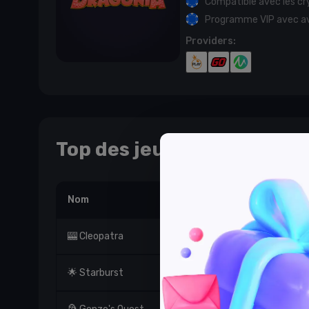
Compatible avec les c
Programme VIP avec av
Providers:
Top des jeux de casino gr
Nom
RTP
Fournisseur
🎰 Cleopatra
95.02%
IGT
🌟 Starburst
96.09%
NetEnt