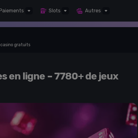
Unfavouri
Paiements
Slots
Autres
ines à sous en argent réel et machines à sous gratuites
Caractéris
 casino gratuits
s en ligne – 7780+ de jeux