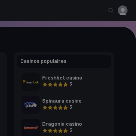
te
messages.paging
Toggle sea
tiques des machines à sous gratuites en ligne
FAQ
Casinos populaires
Freshbet casino
5
Spinaura casino
5
Dragonia casino
5