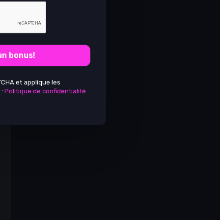
un bonus!
TCHA et applique les
 :
Politique de confidentialité