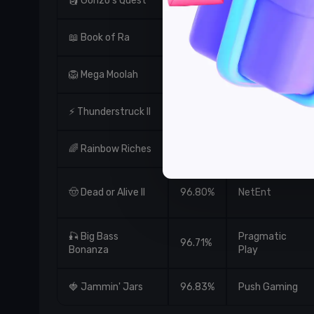
🗿 Gonzo's Quest
95.97%
NetEnt
📖 Book of Ra
96.00%
Novomatic
🦁 Mega Moolah
88.12%
Microgaming
⚡ Thunderstruck II
96.65%
Microgaming
🌈 Rainbow Riches
95.00%
Barcrest
🤠 Dead or Alive II
96.80%
NetEnt
🎣 Big Bass
Pragmatic
96.71%
Bonanza
Play
🍓 Jammin' Jars
96.83%
Push Gaming